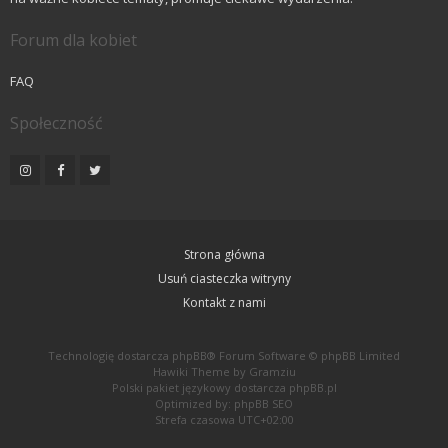
Forum dla kobiet
FAQ
Społeczność
Strona główna
Usuń ciasteczka witryny
Kontakt z nami
Technologię dostarcza
phpBB
® Forum Software © phpBB Limited
Hawiki Theme by
Gramziu
Polski pakiet językowy dostarcza
phpBB.pl
Optimized by:
phpBB SEO
Strefa czasowa
UTC+02:00