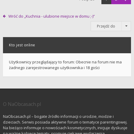
Wróć do „Kuchnia - ulubione miejsce w domu ;-)”
Przejdź do
Kto jest online
Użytkownicy przeglądający to forum: Obecnie na forum nie ma
żadnego zarejestrowanego użytkownika i 18 gości
O NaObcasach.pl
NaObcasach.pl – bogate źródło informacji o urodzie, modzie i
dzieciach. Serwis posiada aktywne forum o tematyce parentingowej.
Na bieżąco informuje o nowościach kosmetycznych, inicjuje dyskusje
na ważne kobiece tematy, promuje ciekawe wydarzenia.