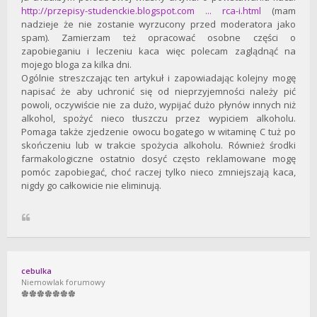
http://przepisy-studenckie.blogspot.com ... rca-i.html
(mam
nadzieje że nie zostanie wyrzucony przed moderatora jako
spam). Zamierzam też opracować osobne części o
zapobieganiu i leczeniu kaca więc polecam zaglądnąć na
mojego bloga za kilka dni.
Ogólnie streszczając ten artykuł i zapowiadając kolejny mogę
napisać że aby uchronić się od nieprzyjemności należy pić
powoli, oczywiście nie za dużo, wypijać dużo płynów innych niż
alkohol, spożyć nieco tłuszczu przez wypiciem alkoholu.
Pomaga także zjedzenie owocu bogatego w witaminę C tuż po
skończeniu lub w trakcie spożycia alkoholu. Również środki
farmakologiczne ostatnio dosyć często reklamowane mogę
pomóc zapobiegać, choć raczej tylko nieco zmniejszają kaca,
nigdy go całkowicie nie eliminują.
cebulka
Niemowlak forumowy