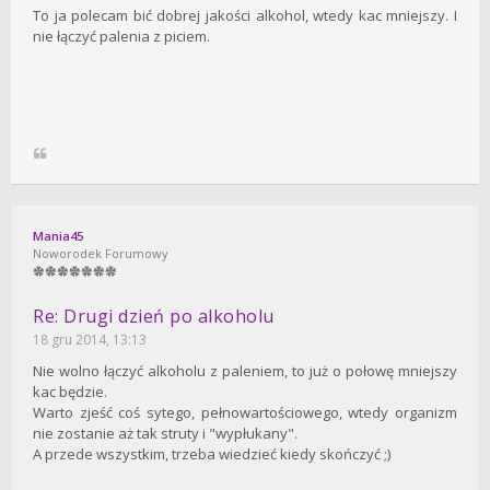
To ja polecam bić dobrej jakości alkohol, wtedy kac mniejszy. I
nie łączyć palenia z piciem.
Mania45
Noworodek Forumowy
Re: Drugi dzień po alkoholu
18 gru 2014, 13:13
Nie wolno łączyć alkoholu z paleniem, to już o połowę mniejszy
kac będzie.
Warto zjeść coś sytego, pełnowartościowego, wtedy organizm
nie zostanie aż tak struty i "wypłukany".
A przede wszystkim, trzeba wiedzieć kiedy skończyć ;)