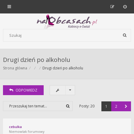
Forum dla kobiet | NaObcasach.pl
Szukaj wg słów kluczowych
Drugi dzień po alkoholu
Strona główna
Drugi dzień po alkoholu
ODPOWIEDZ
Posty: 20
1
2
cebulka
Niemowlak forumowy