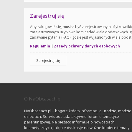
Zarejestruj się
Aby zalogować się, musisz być zarejestrowanym użytkownikiem 
zarejestrowanym użytkownikom nadać wiele dodatkowych upr
zadawane pytania (FAQ), gdzie jest wyjaśnionych wiele pod
Regulamin
|
Zasady ochrony danych osobowych
Zarejestruj się
O NaObcasach.pl
NaObcasach.pl – bogate źródło informacji o urodzie, modzie 
dzieciach. Serwis posiada aktywne forum o tematyce
parentingowej. Na bieżąco informuje o nowościach
kosmetycznych, inicjuje dyskusje na ważne kobiece tematy,