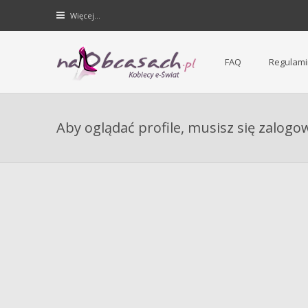
Więcej…
FAQ
Regulami
Forum dla kobiet | NaObcasach.pl
Aby oglądać profile, musisz się zalogo