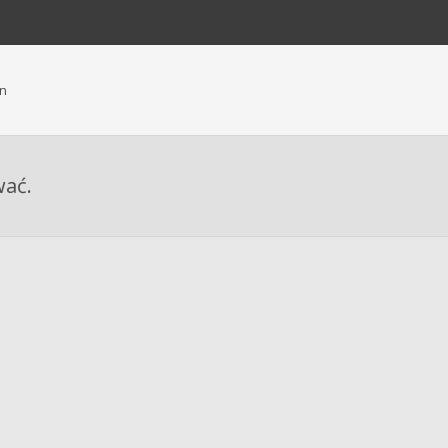
n
wać.