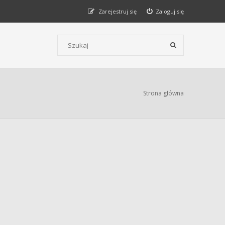
Zarejestruj się
Zaloguj się
Szukaj wg słów kluczowych
Strona główna