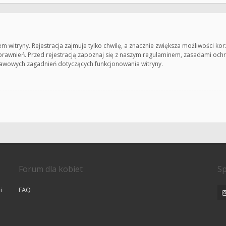
witryny. Rejestracja zajmuje tylko chwilę, a znacznie zwiększa możliwości kor
awnień. Przed rejestracją zapoznaj się z naszym regulaminem, zasadami oc
stawowych zagadnień dotyczących funkcjonowania witryny.
Forum dla kobiet
Sp
i
FAQ