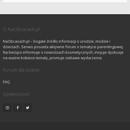
O NaObcasach.pl
NaObcasach.pl – bogate źródło informacji o urodzie, modzie i
dzieciach. Serwis posiada aktywne forum o tematyce parentingowej.
Na bieżąco informuje o nowościach kosmetycznych, inicjuje dyskusje
na ważne kobiece tematy, promuje ciekawe wydarzenia.
Forum dla kobiet
FAQ
Społeczność