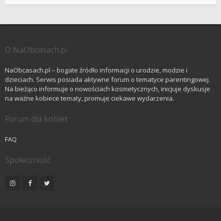
O NaObcasach.pl
NaObcasach.pl – bogate źródło informacji o urodzie, modzie i
dzieciach. Serwis posiada aktywne forum o tematyce parentingowej.
Na bieżąco informuje o nowościach kosmetycznych, inicjuje dyskusje
na ważne kobiece tematy, promuje ciekawe wydarzenia.
Forum dla kobiet
FAQ
Społeczność