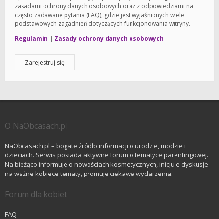
zasadami ochrony danych osobowych oraz z odpowiedziami na
często zadawane pytania (FAQ), gdzie jest wyjaśnionych wiele
podstawowych zagadnień dotyczących funkcjonowania witryny.
Regulamin
|
Zasady ochrony danych osobowych
Zarejestruj się
O NaObcasach.pl
NaObcasach.pl – bogate źródło informacji o urodzie, modzie i
dzieciach. Serwis posiada aktywne forum o tematyce parentingowej.
Na bieżąco informuje o nowościach kosmetycznych, inicjuje dyskusje
na ważne kobiece tematy, promuje ciekawe wydarzenia.
Forum dla kobiet
FAQ