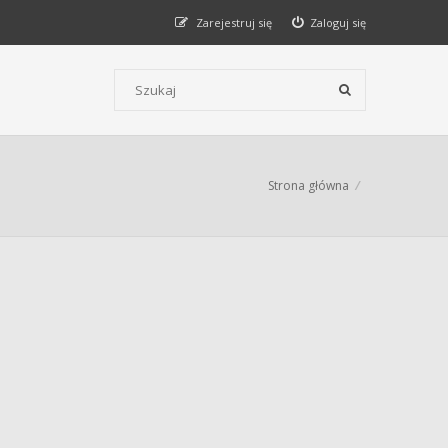
Zarejestruj się
Zaloguj się
Szukaj wg słów kluczowych
Strona główna