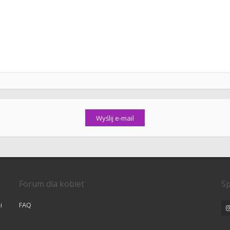
Forum dla kobiet
Sp
i
FAQ