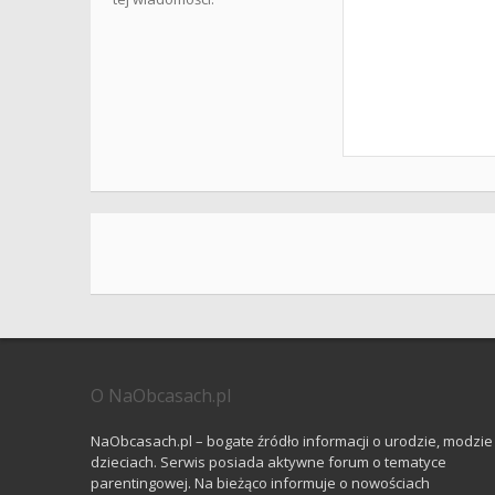
O NaObcasach.pl
NaObcasach.pl – bogate źródło informacji o urodzie, modzie 
dzieciach. Serwis posiada aktywne forum o tematyce
parentingowej. Na bieżąco informuje o nowościach