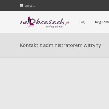
Więcej…
FAQ
Regulami
Forum dla kobiet | NaObcasach.pl
Kontakt z administratorem witryny