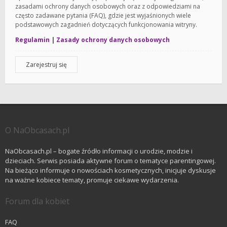
zasadami ochrony danych osobowych oraz z odpowiedziami na
często zadawane pytania (FAQ), gdzie jest wyjaśnionych wiele
podstawowych zagadnień dotyczących funkcjonowania witryny.
Regulamin
|
Zasady ochrony danych osobowych
Zarejestruj się
O NaObcasach.pl
NaObcasach.pl – bogate źródło informacji o urodzie, modzie i
dzieciach. Serwis posiada aktywne forum o tematyce parentingowej.
Na bieżąco informuje o nowościach kosmetycznych, inicjuje dyskusje
na ważne kobiece tematy, promuje ciekawe wydarzenia.
Forum dla kobiet
FAQ