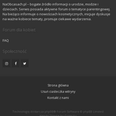
NaObcasach.pl – bogate źródło informacji o urodzie, modzie i
dzieciach. Serwis posiada aktywne forum o tematyce parentingowej.
Na bieżąco informuje o nowościach kosmetycznych, inicjuje dyskusje
na ważne kobiece tematy, promuje ciekawe wydarzenia.
Forum dla kobiet
FAQ
Społeczność
Strona główna
Usuń ciasteczka witryny
Kontakt z nami
Technologię dostarcza
phpBB
® Forum Software © phpBB Limited
Hawiki Theme by
Gramziu