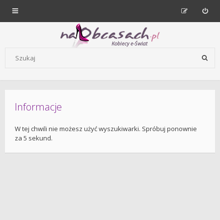
Forum dla kobiet | NaObcasach.pl
Szukaj wg słów kluczowych
Informacje
W tej chwili nie możesz użyć wyszukiwarki. Spróbuj ponownie
za 5 sekund.