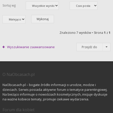
Sortuj wg
Znaleziono 7 wyników • Strona
1
z
1
Wyszukiwanie zaawansowane
Przejdź do
O NaObcasach.pl
NaObcasach.pl – bogate źródło informacji o urodzie, modzie i
dzieciach. Serwis posiada aktywne forum o tematyce parentingowej.
Na bieżąco informuje o nowościach kosmetycznych, inicjuje dyskusje
na ważne kobiece tematy, promuje ciekawe wydarzenia.
Forum dla kobiet