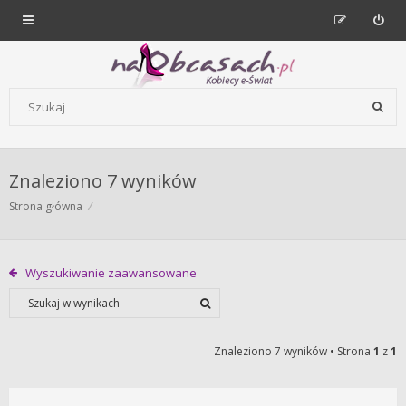
Forum dla kobiet | NaObcasach.pl
Szukaj wg słów kluczowych
Znaleziono 7 wyników
Strona główna
Wyszukiwanie zaawansowane
Znaleziono 7 wyników • Strona
1
z
1