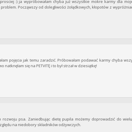
 prosciej :) ja wypróbowałam chyba już wszystkie mokre karmy dla moj
problem. Począwszy od dolegliwości żołądkowych, kłopotów z wypróżnian
miałam pojęcia jak temu zaradzić. Próbowałam podawać karmy chyba wszy
 natknęłam się na PETVITĘ i to był strzał w dziesiątkę!
m rozwoju psa. Zaniedbując dietę pupila możemy doprowadzić do wiel
zględu na niedobory składników odżywczych.