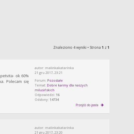
Znaleziono 4 wyniki • Strona
1
z
1
autor:
malinkakatarinka
21 gru 2017, 23:21
petvita- ok 60%
Forum:
Pozostałe
a. Polecam się
Temat:
Dobre karmy dla naszych
milusińskich
Odpowiedzi:
16
Odsłony:
14734
Przejdź do posta
autor:
malinkakatarinka
21 gru 2017, 23:20