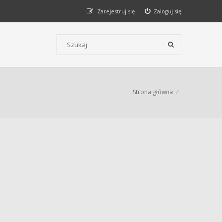
Zarejestruj się
Zaloguj się
Szukaj wg słów kluczowych
Strona główna