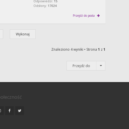
Odpowiedzi:
15
Odsłony:
17024
Przejdź do posta
Znaleziono 4 wyniki • Strona
1
z
1
Przejdź do
ołeczność