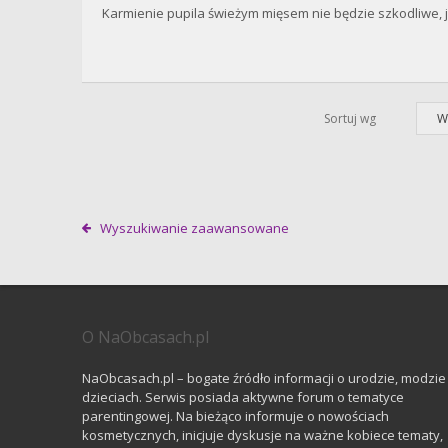
Karmienie pupila świeżym mięsem nie będzie szkodliwe, j
Sortuj wg
W
Wyszukiwanie zaawansowane
O NaObcasach.pl
NaObcasach.pl – bogate źródło informacji o urodzie, modzie 
dzieciach. Serwis posiada aktywne forum o tematyce
parentingowej. Na bieżąco informuje o nowościach
kosmetycznych, inicjuje dyskusje na ważne kobiece tematy,