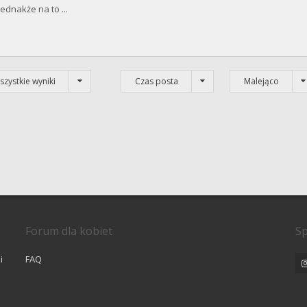
ednakże na to ...
szystkie wyniki
Czas posta
Malejąco
Forum dla kobiet
Sp
i
FAQ