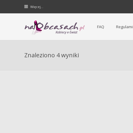
Więcej…
FAQ
Regulami
Forum dla kobiet | NaObcasach.pl
Znaleziono 4 wyniki