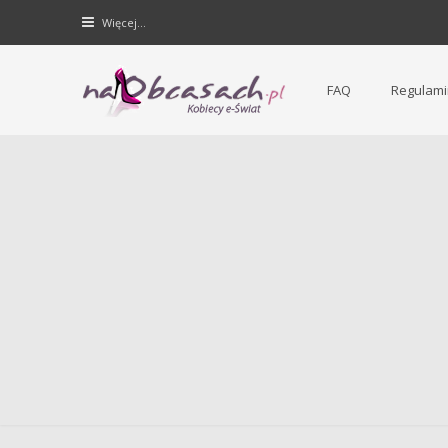
Więcej…
FAQ
Regulami
Forum dla kobiet | NaObcasach.pl