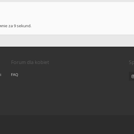
wnie za 9 sekund.
Forum dla kobiet
Sp
i
FAQ