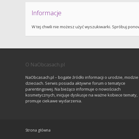
Informacje
W tej chwili nie możesz użyć wyszukiwarki. Spróbuj pono
O NaObcasach.pl
NaObcasach.pl – bogate źródło informacji o urodzie, modzie 
dzieciach. Serwis posiada aktywne forum o tematyce
parentingowej. Na bieżąco informuje o nowościach
kosmetycznych, inicjuje dyskusje na ważne kobiece tematy,
promuje ciekawe wydarzenia.
Strona główna