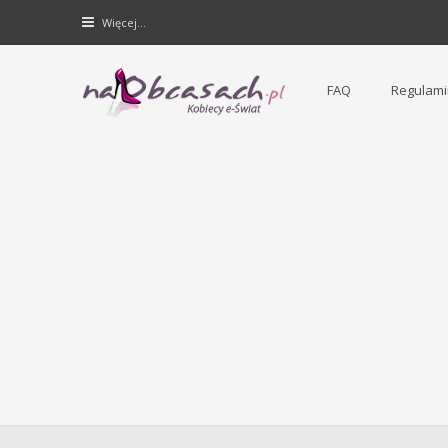
Więcej…
FAQ
Regulami
Forum dla kobiet | NaObcasach.pl