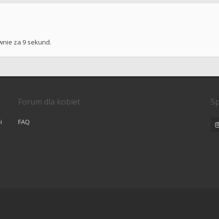
wnie za 9 sekund.
Forum dla kobiet
Sp
i
FAQ