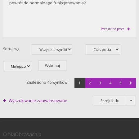
powrót do normalnego funkcjonowania?
Przejdź do posta
Sortuj wg
Znaleziono 46 wyników
1
2
3
4
5
Wyszukiwanie zaawansowane
Przejdź do
O NaObcasach.pl