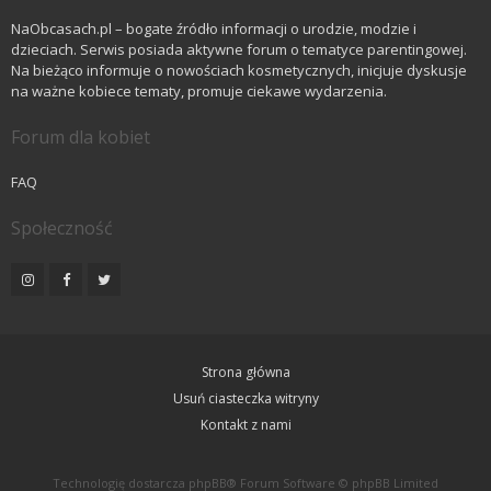
NaObcasach.pl – bogate źródło informacji o urodzie, modzie i
dzieciach. Serwis posiada aktywne forum o tematyce parentingowej.
Na bieżąco informuje o nowościach kosmetycznych, inicjuje dyskusje
na ważne kobiece tematy, promuje ciekawe wydarzenia.
Forum dla kobiet
FAQ
Społeczność
Strona główna
Usuń ciasteczka witryny
Kontakt z nami
Technologię dostarcza
phpBB
® Forum Software © phpBB Limited