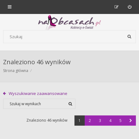
Forum dla kobiet | NaObcasach.pl
Szukaj wg słów kluczowych
Znaleziono 46 wyników
Strona główna
Wyszukiwanie zaawansowane
Znaleziono 46 wyników
1
2
3
4
5