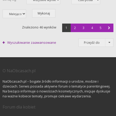
Znaleziono 46 wyników
1
2
3
4
5
Wyszukiwanie zaawansowane
Przejdź do
O NaObcasach.pl
NaObcasach.pl – bogate źródło informacji o urodzie, modzie i
dzieciach. Serwis posiada aktywne forum o tematyce parentingowej.
Na bieżąco informuje o nowościach kosmetycznych, inicjuje dyskusje
na ważne kobiece tematy, promuje ciekawe wydarzenia.
Forum dla kobiet