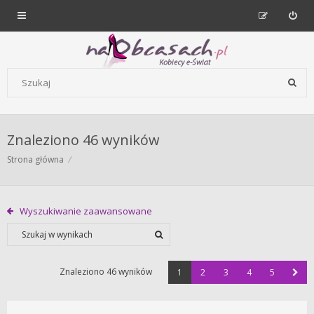
Forum dla kobiet | NaObcasach.pl
Szukaj wg słów kluczowych
Znaleziono 46 wyników
Strona główna
Wyszukiwanie zaawansowane
Znaleziono 46 wyników
1
2
3
4
5