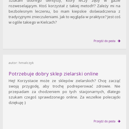
Szukam dobrego dentysty, który leczy zęby w gazie
rozweselającym. Ktoś korzystał z takiej metodY? Zależy mi na
bezbolesnym leczeniu, bo mam kiepskie doświadczenia z
tradycyjnymi znieczuleniami. Jak to wygląda w praktyce? Jest coś
w ogóle takiego w Kielcach?
Przejdź do posta
autor:
hmalczyk
Potrzebuje dobry sklep zielarski online
Hej! Korzystacie może ze sklepów zielarskich? Chcę zacząć
swoją przygodę, aby trochę podreperować zdrowie. Nie
przepadam za chodzeniem po tych stacjonarnych, dlatego
szukam czegoś sprawdzonego online. Za wszelkie polecajcki
dziękuję :)
Przejdź do posta