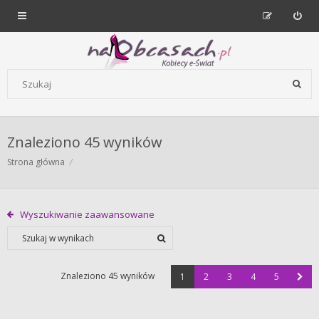
Forum dla kobiet | NaObcasach.pl
Szukaj wg słów kluczowych
Znaleziono 45 wyników
Strona główna
Wyszukiwanie zaawansowane
Znaleziono 45 wyników
1
2
3
4
5