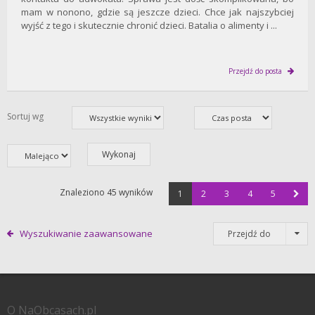
mam w nonono, gdzie są jeszcze dzieci. Chce jak najszybciej
wyjść z tego i skutecznie chronić dzieci. Batalia o alimenty i ...
Przejdź do posta
Sortuj wg
Znaleziono 45 wyników
1
2
3
4
5
Wyszukiwanie zaawansowane
Przejdź do
O NaObcasach.pl