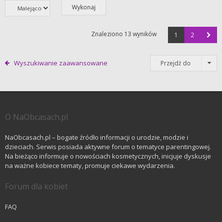
Znaleziono 13 wyników
1
2
Wyszukiwanie zaawansowane
Przejdź do
O NaObcasach.pl
NaObcasach.pl – bogate źródło informacji o urodzie, modzie i
dzieciach. Serwis posiada aktywne forum o tematyce parentingowej.
Na bieżąco informuje o nowościach kosmetycznych, inicjuje dyskusje
na ważne kobiece tematy, promuje ciekawe wydarzenia.
Forum dla kobiet
FAQ