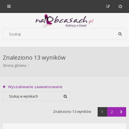
Forum dla kobiet | NaObcasach.pl
Szukaj wg słów kluczowych
Znaleziono 13 wyników
Strona główna
Wyszukiwanie zaawansowane
Znaleziono 13 wyników
1
2