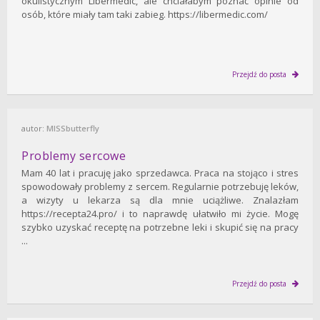
okulistycznym Libermedic, ale chciałabym poznać opinie od
osób, które miały tam taki zabieg. https://libermedic.com/
Przejdź do posta
autor:
MISSbutterfly
Problemy sercowe
Mam 40 lat i pracuję jako sprzedawca. Praca na stojąco i stres
spowodowały problemy z sercem. Regularnie potrzebuję leków,
a wizyty u lekarza są dla mnie uciążliwe. Znalazłam
https://recepta24.pro/ i to naprawdę ułatwiło mi życie. Mogę
szybko uzyskać receptę na potrzebne leki i skupić się na pracy
...
Przejdź do posta