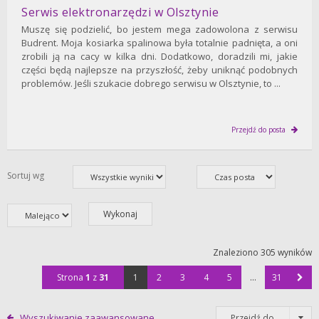
Serwis elektronarzędzi w Olsztynie
Muszę się podzielić, bo jestem mega zadowolona z serwisu
Budrent. Moja kosiarka spalinowa była totalnie padnięta, a oni
zrobili ją na cacy w kilka dni. Dodatkowo, doradzili mi, jakie
części będą najlepsze na przyszłość, żeby uniknąć podobnych
problemów. Jeśli szukacie dobrego serwisu w Olsztynie, to ...
Przejdź do posta
Sortuj wg
Znaleziono 305 wyników
Strona
1
z
31
1
2
3
4
5
…
31
Wyszukiwanie zaawansowane
Przejdź do