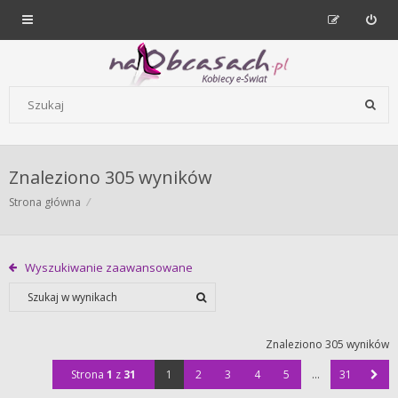
Forum dla kobiet | NaObcasach.pl
Szukaj wg słów kluczowych
Znaleziono 305 wyników
Strona główna
Wyszukiwanie zaawansowane
Znaleziono 305 wyników
Strona
1
z
31
1
2
3
4
5
…
31