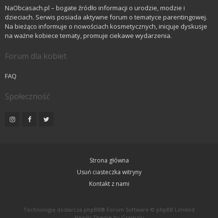
NaObcasach.pl – bogate źródło informacji o urodzie, modzie i
dzieciach. Serwis posiada aktywne forum o tematyce parentingowej.
Na bieżąco informuje o nowościach kosmetycznych, inicjuje dyskusje
na ważne kobiece tematy, promuje ciekawe wydarzenia.
Forum dla kobiet
FAQ
Społeczność
Strona główna
Usuń ciasteczka witryny
Kontakt z nami
Technologię dostarcza
phpBB
® Forum Software © phpBB Limited
Hawiki Theme by
Gramziu