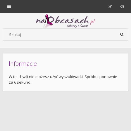
Forum dla kobiet | NaObcasach.pl
Szukaj wg słów kluczowych
Informacje
W tej chwili nie możesz użyć wyszukiwarki. Spróbuj ponownie
za 6 sekund.