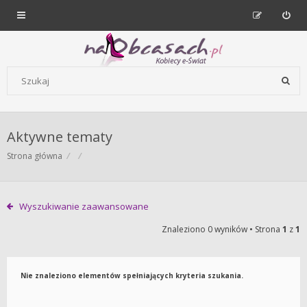
Forum dla kobiet | NaObcasach.pl
Szukaj wg słów kluczowych
Aktywne tematy
Strona główna
Wyszukiwanie zaawansowane
Znaleziono 0 wyników • Strona
1
z
1
Nie znaleziono elementów spełniających kryteria szukania.