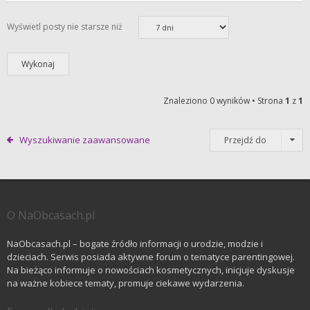
Wyświetl posty nie starsze niż
Znaleziono 0 wyników • Strona
1
z
1
Wyszukiwanie zaawansowane
Przejdź do
O NaObcasach.pl
NaObcasach.pl – bogate źródło informacji o urodzie, modzie i
dzieciach. Serwis posiada aktywne forum o tematyce parentingowej.
Na bieżąco informuje o nowościach kosmetycznych, inicjuje dyskusje
na ważne kobiece tematy, promuje ciekawe wydarzenia.