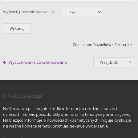
Wyświetl posty nie starsze niż
Znaleziono 0 wyników • Strona
1
z
1
Wyszukiwanie zaawansowane
Przejdź do
O NaObcasach.pl
NaObcasach.pl – bogate źródło informacji o urodzie, modzie i
dzieciach. Serwis posiada aktywne forum o tematyce parentingowej.
Na bieżąco informuje o nowościach kosmetycznych, inicjuje dyskusje
na ważne kobiece tematy, promuje ciekawe wydarzenia.