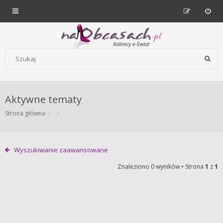
Forum dla kobiet | NaObcasach.pl
Szukaj wg słów kluczowych
Aktywne tematy
Strona główna
Wyszukiwanie zaawansowane
Znaleziono 0 wyników • Strona
1
z
1