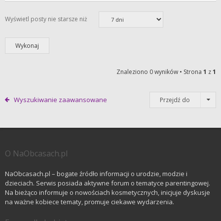
Wyświetl posty nie starsze niż
Znaleziono 0 wyników • Strona
1
z
1
Wyszukiwanie zaawansowane
Przejdź do
O NaObcasach.pl
NaObcasach.pl – bogate źródło informacji o urodzie, modzie i
dzieciach. Serwis posiada aktywne forum o tematyce parentingowej.
Na bieżąco informuje o nowościach kosmetycznych, inicjuje dyskusje
na ważne kobiece tematy, promuje ciekawe wydarzenia.