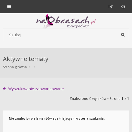
Forum dla kobiet | NaObcasach.pl
Szukaj wg słów kluczowych
Aktywne tematy
Strona główna
Wyszukiwanie zaawansowane
Znaleziono 0 wyników • Strona
1
z
1
Nie znaleziono elementów spełniających kryteria szukania.