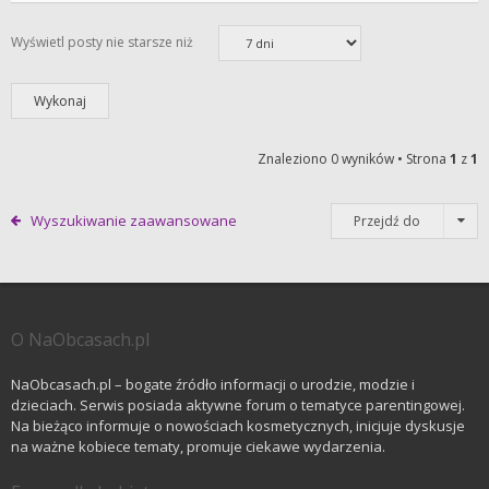
Wyświetl posty nie starsze niż
Znaleziono 0 wyników • Strona
1
z
1
Wyszukiwanie zaawansowane
Przejdź do
O NaObcasach.pl
NaObcasach.pl – bogate źródło informacji o urodzie, modzie i
dzieciach. Serwis posiada aktywne forum o tematyce parentingowej.
Na bieżąco informuje o nowościach kosmetycznych, inicjuje dyskusje
na ważne kobiece tematy, promuje ciekawe wydarzenia.