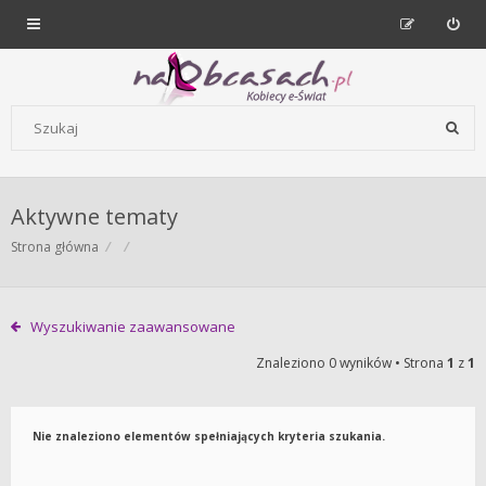
Forum dla kobiet | NaObcasach.pl
Szukaj wg słów kluczowych
Aktywne tematy
Strona główna
Wyszukiwanie zaawansowane
Znaleziono 0 wyników • Strona
1
z
1
Nie znaleziono elementów spełniających kryteria szukania.