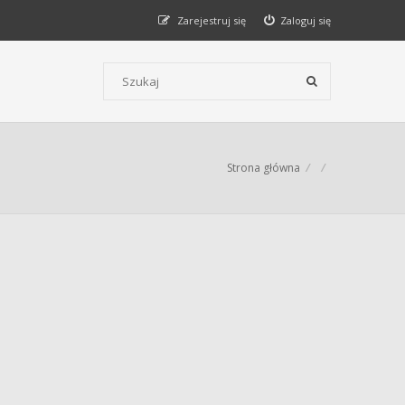
Zarejestruj się
Zaloguj się
Szukaj wg słów kluczowych
Strona główna