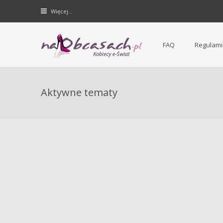
Więcej…
FAQ
Regulami
Forum dla kobiet | NaObcasach.pl
Aktywne tematy