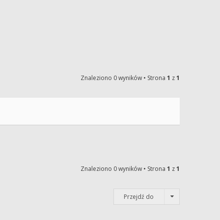
Znaleziono 0 wyników • Strona
1
z
1
Znaleziono 0 wyników • Strona
1
z
1
Przejdź do