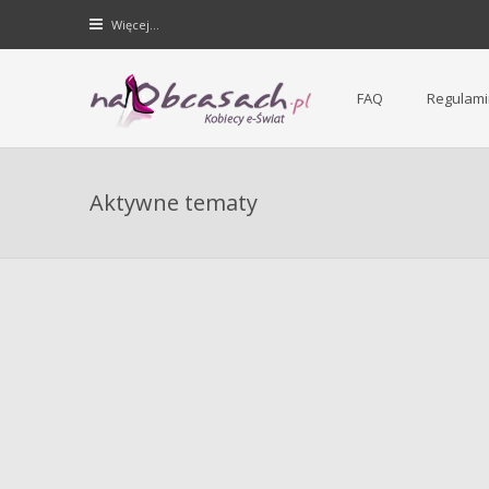
Więcej…
FAQ
Regulami
Forum dla kobiet | NaObcasach.pl
Aktywne tematy