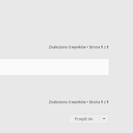
Znaleziono 0 wyników • Strona
1
z
1
Znaleziono 0 wyników • Strona
1
z
1
Przejdź do