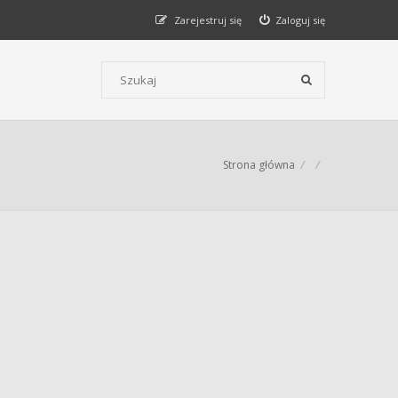
Zarejestruj się
Zaloguj się
Szukaj wg słów kluczowych
Strona główna