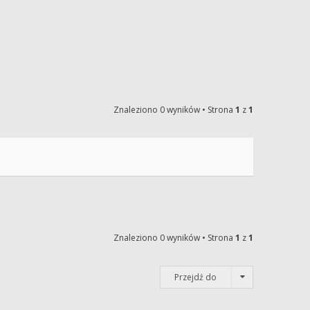
Znaleziono 0 wyników • Strona
1
z
1
Znaleziono 0 wyników • Strona
1
z
1
Przejdź do