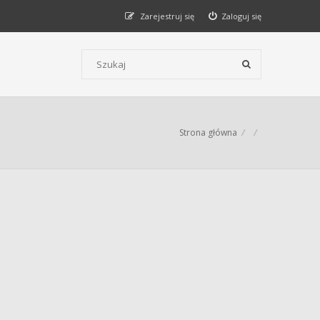
Zarejestruj się
Zaloguj się
Szukaj wg słów kluczowych
Strona główna