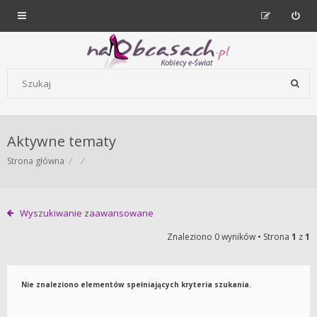
Forum dla kobiet | NaObcasach.pl
Szukaj wg słów kluczowych
Aktywne tematy
Strona główna
Wyszukiwanie zaawansowane
Znaleziono 0 wyników • Strona
1
z
1
Nie znaleziono elementów spełniających kryteria szukania.