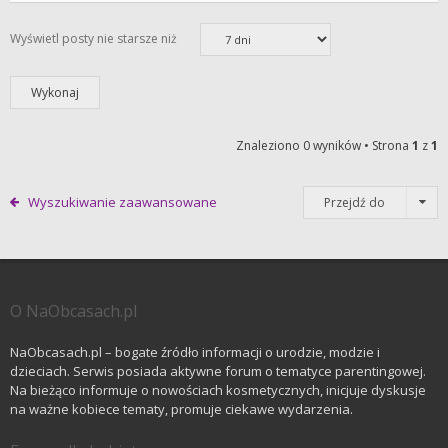
Wyświetl posty nie starsze niż
Znaleziono 0 wyników • Strona
1
z
1
Wyszukiwanie zaawansowane
Przejdź do
O NaObcasach.pl
NaObcasach.pl – bogate źródło informacji o urodzie, modzie i
dzieciach. Serwis posiada aktywne forum o tematyce parentingowej.
Na bieżąco informuje o nowościach kosmetycznych, inicjuje dyskusje
na ważne kobiece tematy, promuje ciekawe wydarzenia.