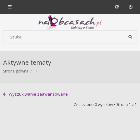
Forum dla kobiet | NaObcasach.pl
Szukaj wg słów kluczowych
Aktywne tematy
Strona główna
Wyszukiwanie zaawansowane
Znaleziono 0 wyników • Strona
1
z
1