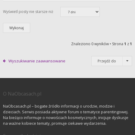
Wyświetl posty nie starsze niż
Znaleziono 0 wyników • Strona
1
z
1
Wyszukiwanie zaawansowane
Przejdź do
O NaObcasach.pl
NaObcasach.pl – bogate źródło informacji o urodzie, modzie i
dzieciach. Serwis posiada aktywne forum o tematyce parentingowej.
Na bieżąco informuje o nowościach kosmetycznych, inicjuje dyskusje
na ważne kobiece tematy, promuje ciekawe wydarzenia.