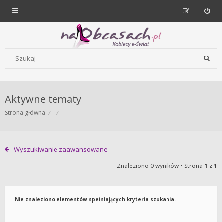
Forum dla kobiet | NaObcasach.pl
Szukaj wg słów kluczowych
Aktywne tematy
Strona główna
Wyszukiwanie zaawansowane
Znaleziono 0 wyników • Strona
1
z
1
Nie znaleziono elementów spełniających kryteria szukania.