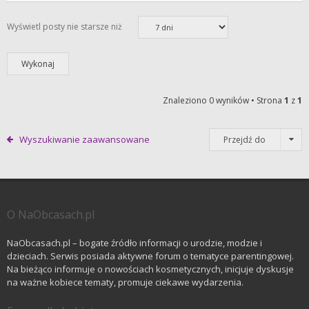
Wyświetl posty nie starsze niż
Znaleziono 0 wyników • Strona
1
z
1
Wyszukiwanie zaawansowane
Przejdź do
O NaObcasach.pl
NaObcasach.pl – bogate źródło informacji o urodzie, modzie i
dzieciach. Serwis posiada aktywne forum o tematyce parentingowej.
Na bieżąco informuje o nowościach kosmetycznych, inicjuje dyskusje
na ważne kobiece tematy, promuje ciekawe wydarzenia.