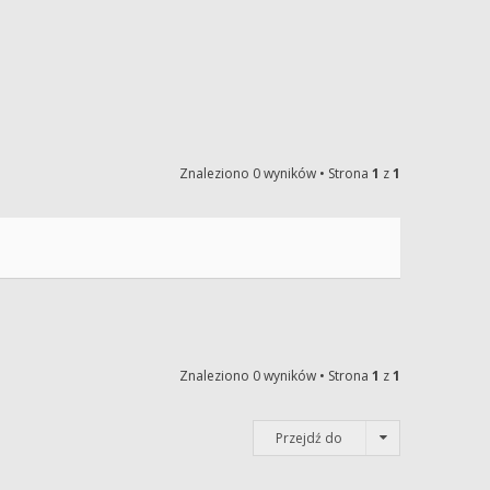
Znaleziono 0 wyników • Strona
1
z
1
Znaleziono 0 wyników • Strona
1
z
1
Przejdź do