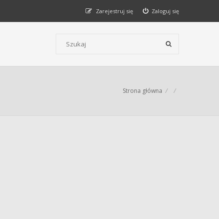
Zarejestruj się
Zaloguj się
Szukaj wg słów kluczowych
Strona główna