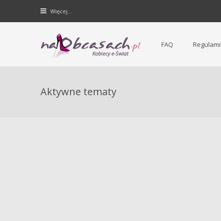
Więcej…
FAQ
Regulami
Forum dla kobiet | NaObcasach.pl
Aktywne tematy