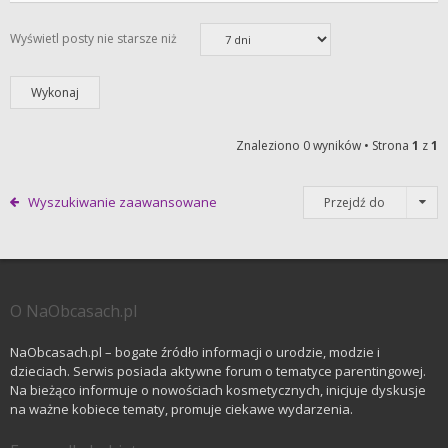
Wyświetl posty nie starsze niż
Znaleziono 0 wyników • Strona
1
z
1
Wyszukiwanie zaawansowane
Przejdź do
O NaObcasach.pl
NaObcasach.pl – bogate źródło informacji o urodzie, modzie i
dzieciach. Serwis posiada aktywne forum o tematyce parentingowej.
Na bieżąco informuje o nowościach kosmetycznych, inicjuje dyskusje
na ważne kobiece tematy, promuje ciekawe wydarzenia.