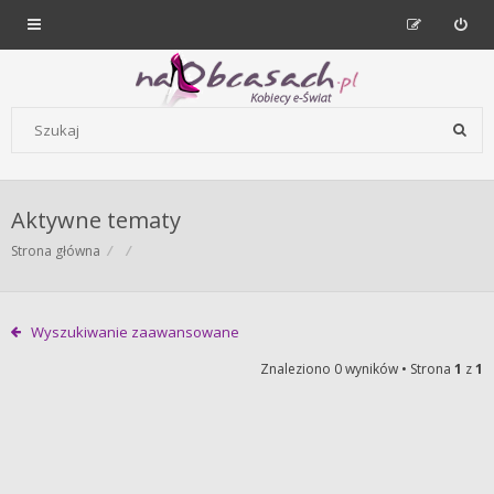
Forum dla kobiet | NaObcasach.pl
Szukaj wg słów kluczowych
Aktywne tematy
Strona główna
Wyszukiwanie zaawansowane
Znaleziono 0 wyników • Strona
1
z
1