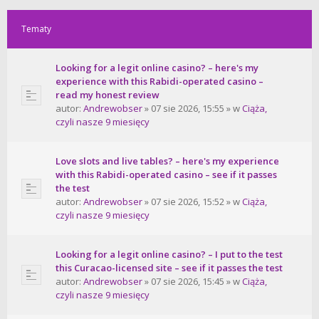
Tematy
Looking for a legit online casino? – here's my
experience with this Rabidi-operated casino –
read my honest review
autor:
Andrewobser
» 07 sie 2026, 15:55 » w
Ciąża,
czyli nasze 9 miesięcy
Love slots and live tables? – here's my experience
with this Rabidi-operated casino – see if it passes
the test
autor:
Andrewobser
» 07 sie 2026, 15:52 » w
Ciąża,
czyli nasze 9 miesięcy
Looking for a legit online casino? – I put to the test
this Curacao-licensed site – see if it passes the test
autor:
Andrewobser
» 07 sie 2026, 15:45 » w
Ciąża,
czyli nasze 9 miesięcy