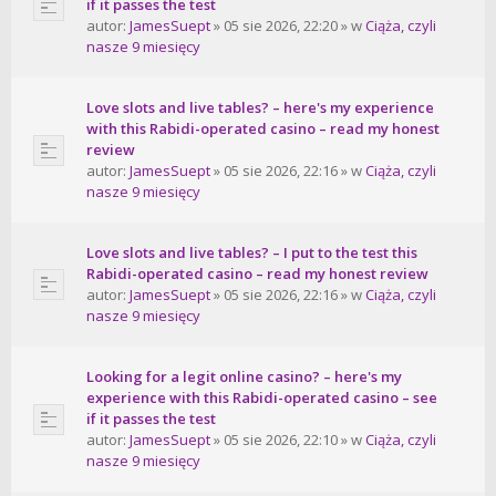
if it passes the test
autor:
JamesSuept
» 05 sie 2026, 22:20 » w
Ciąża, czyli
nasze 9 miesięcy
Love slots and live tables? – here's my experience
with this Rabidi-operated casino – read my honest
review
autor:
JamesSuept
» 05 sie 2026, 22:16 » w
Ciąża, czyli
nasze 9 miesięcy
Love slots and live tables? – I put to the test this
Rabidi-operated casino – read my honest review
autor:
JamesSuept
» 05 sie 2026, 22:16 » w
Ciąża, czyli
nasze 9 miesięcy
Looking for a legit online casino? – here's my
experience with this Rabidi-operated casino – see
if it passes the test
autor:
JamesSuept
» 05 sie 2026, 22:10 » w
Ciąża, czyli
nasze 9 miesięcy