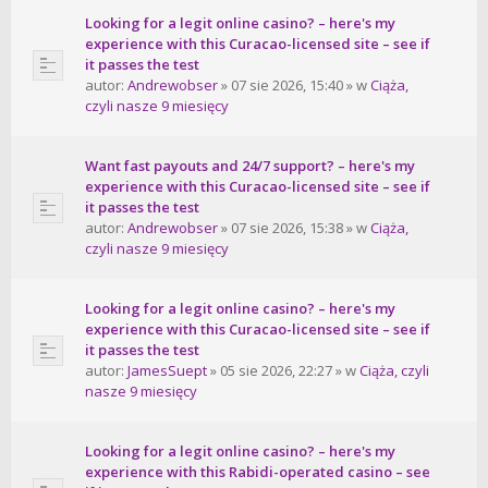
Looking for a legit online casino? – here's my
experience with this Curacao-licensed site – see if
it passes the test
autor:
Andrewobser
» 07 sie 2026, 15:40 » w
Ciąża,
czyli nasze 9 miesięcy
Want fast payouts and 24/7 support? – here's my
experience with this Curacao-licensed site – see if
it passes the test
autor:
Andrewobser
» 07 sie 2026, 15:38 » w
Ciąża,
czyli nasze 9 miesięcy
Looking for a legit online casino? – here's my
experience with this Curacao-licensed site – see if
it passes the test
autor:
JamesSuept
» 05 sie 2026, 22:27 » w
Ciąża, czyli
nasze 9 miesięcy
Looking for a legit online casino? – here's my
experience with this Rabidi-operated casino – see