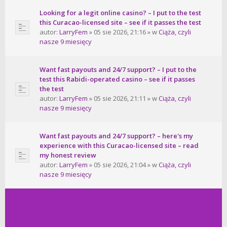
Looking for a legit online casino? – I put to the test
this Curacao-licensed site – see if it passes the test
autor:
LarryFem
» 05 sie 2026, 21:16 » w
Ciąża, czyli
nasze 9 miesięcy
Want fast payouts and 24/7 support? – I put to the
test this Rabidi-operated casino – see if it passes
the test
autor:
LarryFem
» 05 sie 2026, 21:11 » w
Ciąża, czyli
nasze 9 miesięcy
Want fast payouts and 24/7 support? – here's my
experience with this Curacao-licensed site – read
my honest review
autor:
LarryFem
» 05 sie 2026, 21:04 » w
Ciąża, czyli
nasze 9 miesięcy