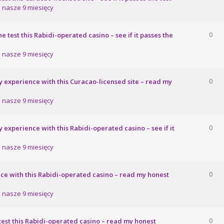
li nasze 9 miesięcy
e test this Rabidi-operated casino – see if it passes the
0
li nasze 9 miesięcy
y experience with this Curacao-licensed site – read my
0
li nasze 9 miesięcy
 experience with this Rabidi-operated casino – see if it
0
li nasze 9 miesięcy
ence with this Rabidi-operated casino – read my honest
0
li nasze 9 miesięcy
e test this Rabidi-operated casino – read my honest
0