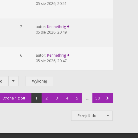
05 sie 2026, 20:51
7
autor:
Kennethrig
05 sie 2026, 20:49
6
autor:
Kennethrig
05 sie 2026, 20:47
co
Strona
1
z
50
1
2
3
4
5
…
50
Przejdź do