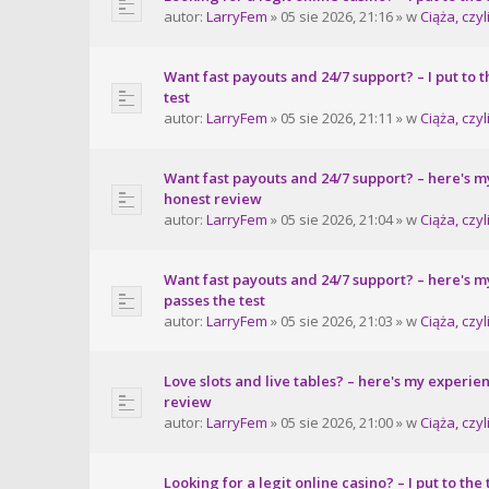
autor:
LarryFem
» 05 sie 2026, 21:16 » w
Ciąża, czy
Want fast payouts and 24/7 support? – I put to th
test
autor:
LarryFem
» 05 sie 2026, 21:11 » w
Ciąża, czy
Want fast payouts and 24/7 support? – here's m
honest review
autor:
LarryFem
» 05 sie 2026, 21:04 » w
Ciąża, czy
Want fast payouts and 24/7 support? – here's my
passes the test
autor:
LarryFem
» 05 sie 2026, 21:03 » w
Ciąża, czy
Love slots and live tables? – here's my experi
review
autor:
LarryFem
» 05 sie 2026, 21:00 » w
Ciąża, czy
Looking for a legit online casino? – I put to th