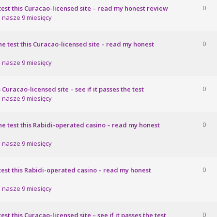
e test this Curacao-licensed site – read my honest review
0
li nasze 9 miesięcy
the test this Curacao-licensed site – read my honest
0
li nasze 9 miesięcy
s Curacao-licensed site – see if it passes the test
0
li nasze 9 miesięcy
the test this Rabidi-operated casino – read my honest
0
li nasze 9 miesięcy
e test this Rabidi-operated casino – read my honest
0
li nasze 9 miesięcy
test this Curacao-licensed site – see if it passes the test
0