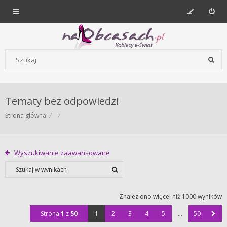
Forum dla kobiet | NaObcasach.pl
Szukaj wg słów kluczowych
Tematy bez odpowiedzi
Strona główna
Wyszukiwanie zaawansowane
Znaleziono więcej niż 1000 wyników
Strona
1
z
50
1
2
3
4
5
…
50