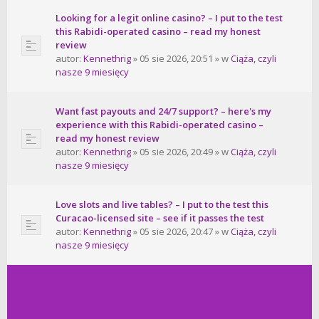
Looking for a legit online casino? – I put to the test
this Rabidi-operated casino – read my honest
review
autor:
Kennethrig
» 05 sie 2026, 20:51 » w
Ciąża, czyli
nasze 9 miesięcy
Want fast payouts and 24/7 support? – here's my
experience with this Rabidi-operated casino –
read my honest review
autor:
Kennethrig
» 05 sie 2026, 20:49 » w
Ciąża, czyli
nasze 9 miesięcy
Love slots and live tables? – I put to the test this
Curacao-licensed site – see if it passes the test
autor:
Kennethrig
» 05 sie 2026, 20:47 » w
Ciąża, czyli
nasze 9 miesięcy