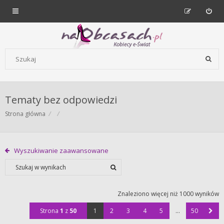
Forum dla kobiet | NaObcasach.pl
Szukaj wg słów kluczowych
Tematy bez odpowiedzi
Strona główna
Wyszukiwanie zaawansowane
Znaleziono więcej niż 1000 wyników
Strona
1
z
50
1
2
3
4
5
…
50