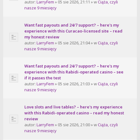
autor:
LarryFem
» 05 sie 2026, 21:11 » w
Ciąża, czyli
nasze 9 miesięcy
Want fast payouts and 24/7 support? – here's my
experience with this Curacao-licensed site – read
my honest review
autor:
LarryFem
» 05 sie 2026, 21:04 » w
Ciąża, czyli
nasze 9 miesięcy
Want fast payouts and 24/7 support? – here's my
experience with this Rabidi-operated casino – see
if it passes the test
autor:
LarryFem
» 05 sie 2026, 21:03 » w
Ciąża, czyli
nasze 9 miesięcy
Love slots and live tables? – here's my experience
with this Rabidi-operated casino – read my honest
review
autor:
LarryFem
» 05 sie 2026, 21:00 » w
Ciąża, czyli
nasze 9 miesięcy