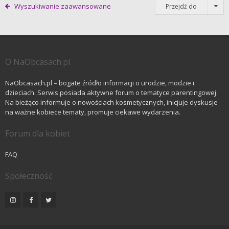
Wyszukiwanie zaawansowane
Przejdź do
O NaObcasach.pl
NaObcasach.pl – bogate źródło informacji o urodzie, modzie i
dzieciach. Serwis posiada aktywne forum o tematyce parentingowej.
Na bieżąco informuje o nowościach kosmetycznych, inicjuje dyskusje
na ważne kobiece tematy, promuje ciekawe wydarzenia.
Forum dla kobiet
FAQ
Społeczność