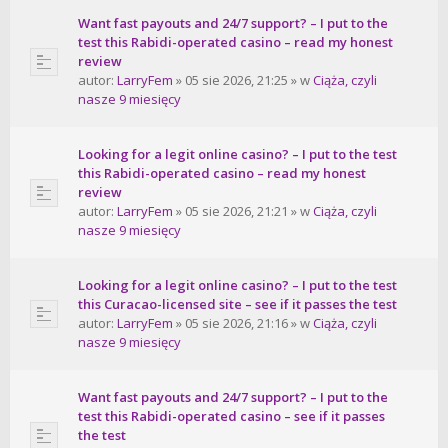
Want fast payouts and 24/7 support? – I put to the
test this Rabidi-operated casino – read my honest
review
autor:
LarryFem
» 05 sie 2026, 21:25 » w
Ciąża, czyli
nasze 9 miesięcy
Looking for a legit online casino? – I put to the test
this Rabidi-operated casino – read my honest
review
autor:
LarryFem
» 05 sie 2026, 21:21 » w
Ciąża, czyli
nasze 9 miesięcy
Looking for a legit online casino? – I put to the test
this Curacao-licensed site – see if it passes the test
autor:
LarryFem
» 05 sie 2026, 21:16 » w
Ciąża, czyli
nasze 9 miesięcy
Want fast payouts and 24/7 support? – I put to the
test this Rabidi-operated casino – see if it passes
the test