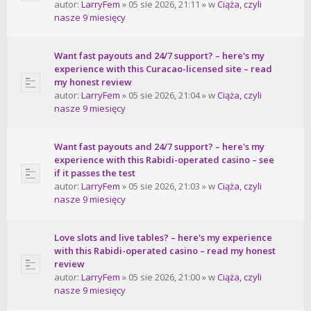
autor:
LarryFem
» 05 sie 2026, 21:11 » w
Ciąża, czyli
nasze 9 miesięcy
Want fast payouts and 24/7 support? – here's my
experience with this Curacao-licensed site – read
my honest review
autor:
LarryFem
» 05 sie 2026, 21:04 » w
Ciąża, czyli
nasze 9 miesięcy
Want fast payouts and 24/7 support? – here's my
experience with this Rabidi-operated casino – see
if it passes the test
autor:
LarryFem
» 05 sie 2026, 21:03 » w
Ciąża, czyli
nasze 9 miesięcy
Love slots and live tables? – here's my experience
with this Rabidi-operated casino – read my honest
review
autor:
LarryFem
» 05 sie 2026, 21:00 » w
Ciąża, czyli
nasze 9 miesięcy