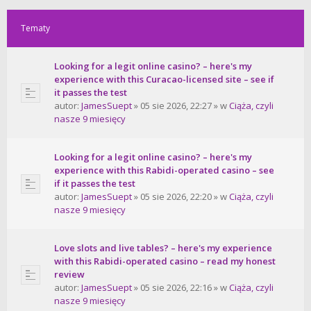
Tematy
Looking for a legit online casino? – here's my
experience with this Curacao-licensed site – see if
it passes the test
autor:
JamesSuept
» 05 sie 2026, 22:27 » w
Ciąża, czyli
nasze 9 miesięcy
Looking for a legit online casino? – here's my
experience with this Rabidi-operated casino – see
if it passes the test
autor:
JamesSuept
» 05 sie 2026, 22:20 » w
Ciąża, czyli
nasze 9 miesięcy
Love slots and live tables? – here's my experience
with this Rabidi-operated casino – read my honest
review
autor:
JamesSuept
» 05 sie 2026, 22:16 » w
Ciąża, czyli
nasze 9 miesięcy