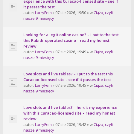
experience with this Curacao-licensed site – see if
it passes the test
autor:
LarryFem
» 07 sie 2026, 19:50 » w
Ciąża, czyli
nasze 9 miesięcy
Looking for a legit online casino? – I put to the test
this Rabidi-operated casino – read my honest
review
autor:
LarryFem
» 07 sie 2026, 19:49 » w
Ciąża, czyli
nasze 9 miesięcy
Love slots and live tables? – I put to the test this
Curacao-licensed site – see if it passes the test
autor:
LarryFem
» 07 sie 2026, 19:45 » w
Ciąża, czyli
nasze 9 miesięcy
Love slots and live tables? – here's my experience
with this Curacao-licensed site – read my honest
review
autor:
LarryFem
» 07 sie 2026, 19:42 » w
Ciąża, czyli
nasze 9 miesięcy