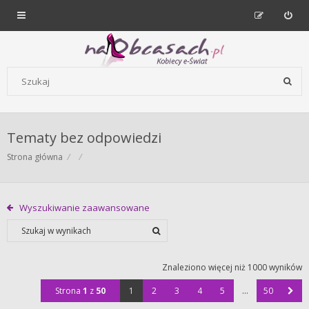
Forum dla kobiet | NaObcasach.pl
Szukaj wg słów kluczowych
Tematy bez odpowiedzi
Strona główna
Wyszukiwanie zaawansowane
Znaleziono więcej niż 1000 wyników
Strona
1
z
50
1
2
3
4
5
…
50