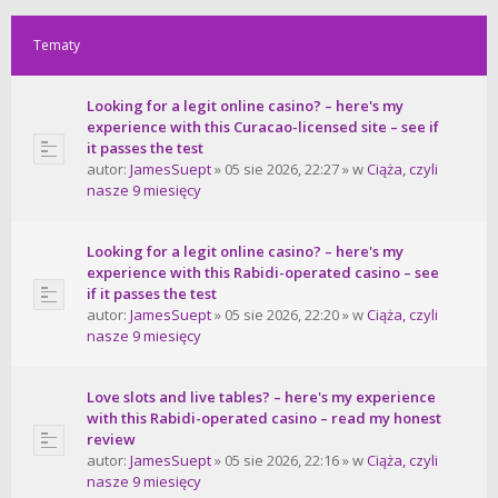
Tematy
Looking for a legit online casino? – here's my
experience with this Curacao-licensed site – see if
it passes the test
autor:
JamesSuept
» 05 sie 2026, 22:27 » w
Ciąża, czyli
nasze 9 miesięcy
Looking for a legit online casino? – here's my
experience with this Rabidi-operated casino – see
if it passes the test
autor:
JamesSuept
» 05 sie 2026, 22:20 » w
Ciąża, czyli
nasze 9 miesięcy
Love slots and live tables? – here's my experience
with this Rabidi-operated casino – read my honest
review
autor:
JamesSuept
» 05 sie 2026, 22:16 » w
Ciąża, czyli
nasze 9 miesięcy