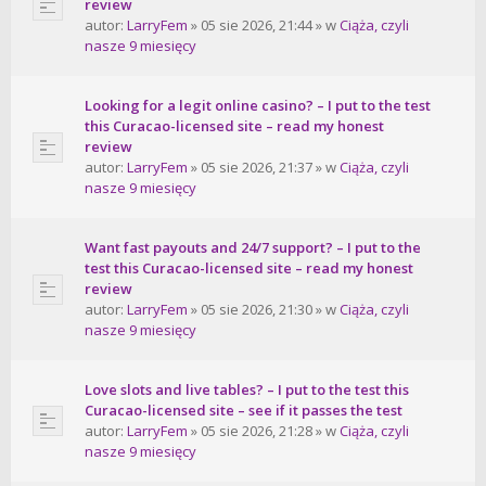
review
autor:
LarryFem
» 05 sie 2026, 21:44 » w
Ciąża, czyli
nasze 9 miesięcy
Looking for a legit online casino? – I put to the test
this Curacao-licensed site – read my honest
review
autor:
LarryFem
» 05 sie 2026, 21:37 » w
Ciąża, czyli
nasze 9 miesięcy
Want fast payouts and 24/7 support? – I put to the
test this Curacao-licensed site – read my honest
review
autor:
LarryFem
» 05 sie 2026, 21:30 » w
Ciąża, czyli
nasze 9 miesięcy
Love slots and live tables? – I put to the test this
Curacao-licensed site – see if it passes the test
autor:
LarryFem
» 05 sie 2026, 21:28 » w
Ciąża, czyli
nasze 9 miesięcy