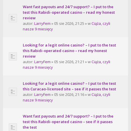
Want fast payouts and 24/7 support? – I put to the
test this Rabidi-operated casino – read my honest
review
autor:
LarryFem
» 05 sie 2026, 21:25 » w
Ciąża, czyli
nasze 9 miesięcy
Looking for a legit online casino? – I put to the test
this Rabidi-operated casino – read my honest
review
autor:
LarryFem
» 05 sie 2026, 21:21 » w
Ciąża, czyli
nasze 9 miesięcy
Looking for a legit online casino? – I put to the test
this Curacao-licensed site – see if it passes the test
autor:
LarryFem
» 05 sie 2026, 21:16 » w
Ciąża, czyli
nasze 9 miesięcy
Want fast payouts and 24/7 support? – I put to the
test this Rabidi-operated casino – see if it passes
the test