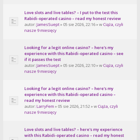
Love slots and live tables? – I put to the test this
Rabidi-operated casino – read my honest review
autor:
JamesSuept
» 05 sie 2026, 22:16 » w
Ciąża, czyli
nasze 9 miesięcy
Looking for a legit online casino? – here's my
experience with this Rabidi-operated casino – see
if it passes the test
autor:
JamesSuept
» 05 sie 2026, 22:10 » w
Ciąża, czyli
nasze 9 miesięcy
Looking for a legit online casino? – here's my
experience with this Rabidi-operated casino –
read my honest review
autor:
LarryFem
» 05 sie 2026, 21:52 » w
Ciąża, czyli
nasze 9 miesięcy
Love slots and live tables? – here's my experience
with this Rabidi-operated casino – read my honest