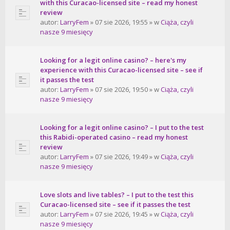
with this Curacao-licensed site – read my honest
review
autor:
LarryFem
» 07 sie 2026, 19:55 » w
Ciąża, czyli
nasze 9 miesięcy
Looking for a legit online casino? – here's my
experience with this Curacao-licensed site – see if
it passes the test
autor:
LarryFem
» 07 sie 2026, 19:50 » w
Ciąża, czyli
nasze 9 miesięcy
Looking for a legit online casino? – I put to the test
this Rabidi-operated casino – read my honest
review
autor:
LarryFem
» 07 sie 2026, 19:49 » w
Ciąża, czyli
nasze 9 miesięcy
Love slots and live tables? – I put to the test this
Curacao-licensed site – see if it passes the test
autor:
LarryFem
» 07 sie 2026, 19:45 » w
Ciąża, czyli
nasze 9 miesięcy