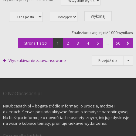
Znaleziono więcej niż 1000 wyników
Strona
1
z
50
1
2
3
4
5
…
50
Wyszukiwanie zaawansowane
Przejdź do
O NaObcasach.pl
NaObcasach.pl – bogate źródło informacji o urodzie, modzie i
dzieciach. Serwis posiada aktywne forum o tematyce parentingowej.
Na bieżąco informuje o nowościach kosmetycznych, inicjuje dyskusje
na ważne kobiece tematy, promuje ciekawe wydarzenia.
Forum dla kobiet