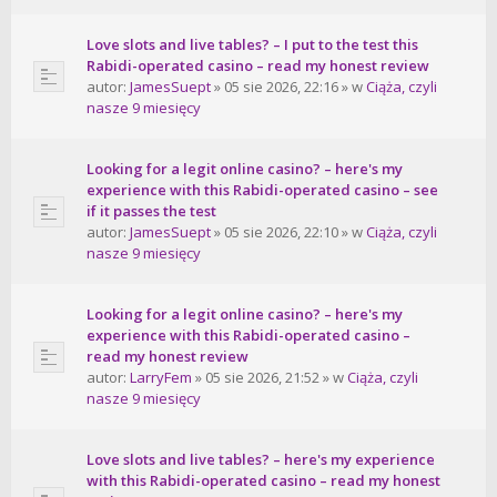
Love slots and live tables? – I put to the test this
Rabidi-operated casino – read my honest review
autor:
JamesSuept
» 05 sie 2026, 22:16 » w
Ciąża, czyli
nasze 9 miesięcy
Looking for a legit online casino? – here's my
experience with this Rabidi-operated casino – see
if it passes the test
autor:
JamesSuept
» 05 sie 2026, 22:10 » w
Ciąża, czyli
nasze 9 miesięcy
Looking for a legit online casino? – here's my
experience with this Rabidi-operated casino –
read my honest review
autor:
LarryFem
» 05 sie 2026, 21:52 » w
Ciąża, czyli
nasze 9 miesięcy
Love slots and live tables? – here's my experience
with this Rabidi-operated casino – read my honest