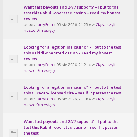
Want fast payouts and 24/7 support? – I put to the
test this Rabidi-operated casino – read my honest
review
autor:
LarryFem
» 05 sie 2026, 21:25 » w
Ciąża, czyli
nasze 9 miesięcy
Looking for a legit online casino? – I put to the test
this Rabidi-operated casino – read my honest
review
autor:
LarryFem
» 05 sie 2026, 21:21 » w
Ciąża, czyli
nasze 9 miesięcy
Looking for a legit online casino? – I put to the test
this Curacao-licensed site – see if it passes the test
autor:
LarryFem
» 05 sie 2026, 21:16 » w
Ciąża, czyli
nasze 9 miesięcy
Want fast payouts and 24/7 support? – I put to the
test this Rabidi-operated casino – see if it passes
the test