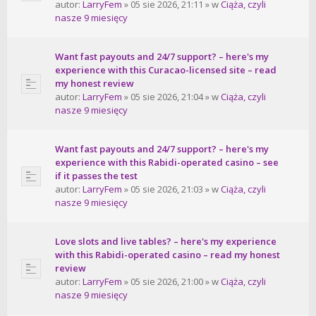
autor:
LarryFem
» 05 sie 2026, 21:11 » w
Ciąża, czyli
nasze 9 miesięcy
Want fast payouts and 24/7 support? – here's my
experience with this Curacao-licensed site – read
my honest review
autor:
LarryFem
» 05 sie 2026, 21:04 » w
Ciąża, czyli
nasze 9 miesięcy
Want fast payouts and 24/7 support? – here's my
experience with this Rabidi-operated casino – see
if it passes the test
autor:
LarryFem
» 05 sie 2026, 21:03 » w
Ciąża, czyli
nasze 9 miesięcy
Love slots and live tables? – here's my experience
with this Rabidi-operated casino – read my honest
review
autor:
LarryFem
» 05 sie 2026, 21:00 » w
Ciąża, czyli
nasze 9 miesięcy