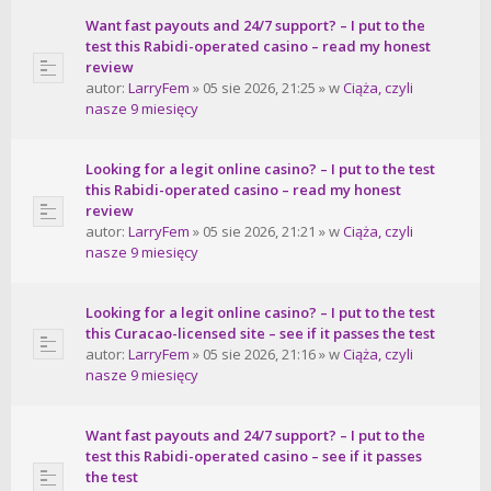
Want fast payouts and 24/7 support? – I put to the
test this Rabidi-operated casino – read my honest
review
autor:
LarryFem
» 05 sie 2026, 21:25 » w
Ciąża, czyli
nasze 9 miesięcy
Looking for a legit online casino? – I put to the test
this Rabidi-operated casino – read my honest
review
autor:
LarryFem
» 05 sie 2026, 21:21 » w
Ciąża, czyli
nasze 9 miesięcy
Looking for a legit online casino? – I put to the test
this Curacao-licensed site – see if it passes the test
autor:
LarryFem
» 05 sie 2026, 21:16 » w
Ciąża, czyli
nasze 9 miesięcy
Want fast payouts and 24/7 support? – I put to the
test this Rabidi-operated casino – see if it passes
the test