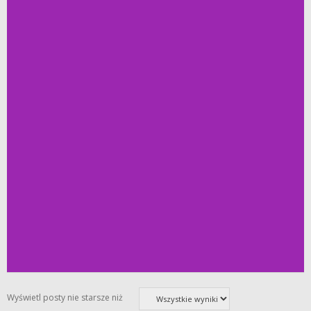
Wyświetl posty nie starsze niż