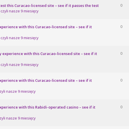
test this Curacao-licensed site – see if it passes the test
0
 czyli nasze 9 miesięcy
xperience with this Curacao-licensed site – see if it
0
 czyli nasze 9 miesięcy
 experience with this Curacao-licensed site – see if it
0
 czyli nasze 9 miesięcy
xperience with this Curacao-licensed site – see if it
0
czyli nasze 9 miesięcy
xperience with this Rabidi-operated casino – see if it
0
czyli nasze 9 miesięcy