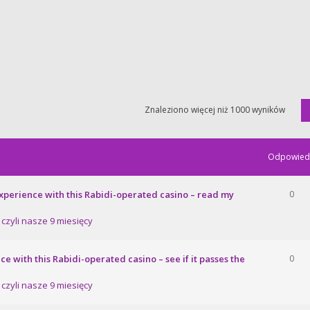
Znaleziono więcej niż 1000 wyników
Odpowied
 experience with this Rabidi-operated casino – read my
0
 czyli nasze 9 miesięcy
ce with this Rabidi-operated casino – see if it passes the
0
 czyli nasze 9 miesięcy