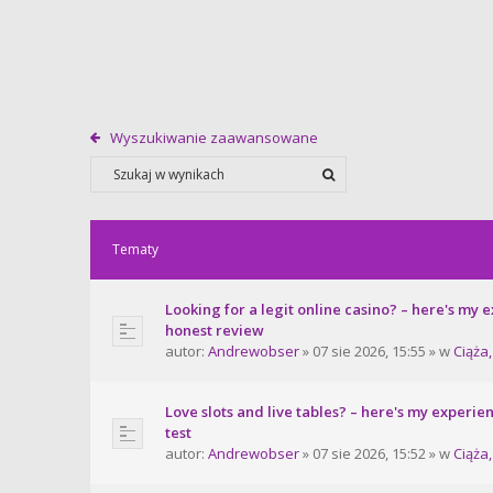
Wyszukiwanie zaawansowane
Tematy
Looking for a legit online casino? – here's my
honest review
autor:
Andrewobser
» 07 sie 2026, 15:55 » w
Ciąża,
Love slots and live tables? – here's my experien
test
autor:
Andrewobser
» 07 sie 2026, 15:52 » w
Ciąża,