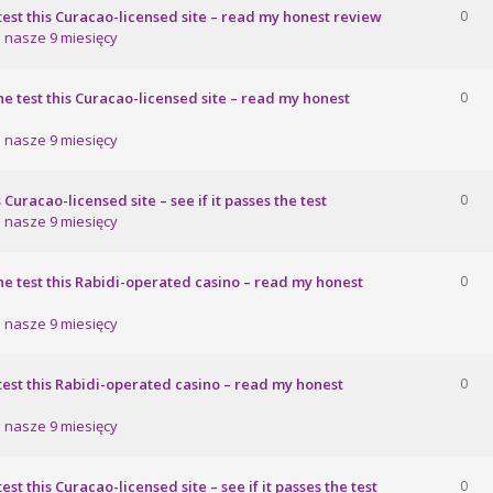
e test this Curacao-licensed site – read my honest review
0
li nasze 9 miesięcy
the test this Curacao-licensed site – read my honest
0
li nasze 9 miesięcy
s Curacao-licensed site – see if it passes the test
0
li nasze 9 miesięcy
the test this Rabidi-operated casino – read my honest
0
li nasze 9 miesięcy
e test this Rabidi-operated casino – read my honest
0
li nasze 9 miesięcy
test this Curacao-licensed site – see if it passes the test
0