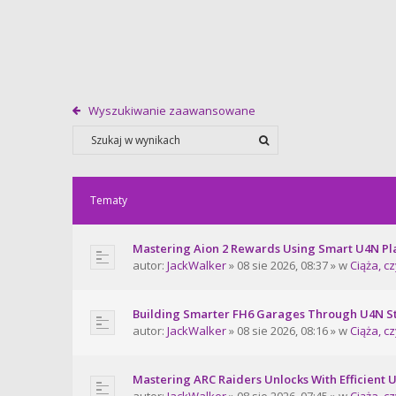
Wyszukiwanie zaawansowane
Tematy
Mastering Aion 2 Rewards Using Smart U4N Pl
autor:
JackWalker
» 08 sie 2026, 08:37 » w
Ciąża, c
Building Smarter FH6 Garages Through U4N S
autor:
JackWalker
» 08 sie 2026, 08:16 » w
Ciąża, c
Mastering ARC Raiders Unlocks With Efficient 