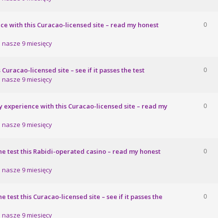
nce with this Curacao-licensed site – read my honest
0
li nasze 9 miesięcy
s Curacao-licensed site – see if it passes the test
0
li nasze 9 miesięcy
y experience with this Curacao-licensed site – read my
0
li nasze 9 miesięcy
the test this Rabidi-operated casino – read my honest
0
li nasze 9 miesięcy
e test this Curacao-licensed site – see if it passes the
0
li nasze 9 miesięcy