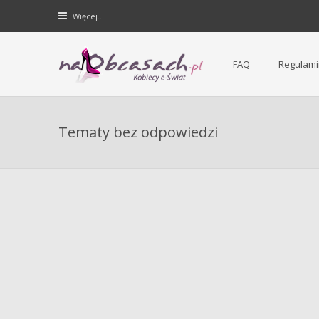
Więcej…
FAQ
Regulami
Forum dla kobiet | NaObcasach.pl
Tematy bez odpowiedzi