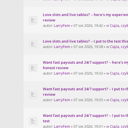
Love slots and live tables? – here's my experie
review
autor:
LarryFem
» 07 sie 2026, 19:42 » w
Ciąża, czy
Love slots and live tables? – I put to the test thi
autor:
LarryFem
» 07 sie 2026, 19:38 » w
Ciąża, czy
Want fast payouts and 24/7 support? – here's m
honest review
autor:
LarryFem
» 07 sie 2026, 19:33 » w
Ciąża, czy
Want fast payouts and 24/7 support? – I put to 
review
autor:
LarryFem
» 07 sie 2026, 19:33 » w
Ciąża, czy
Want fast payouts and 24/7 support? – I put to th
test
autor:
LarryFem
» 07 sie 2026, 19:31 » w
Ciąża, czy