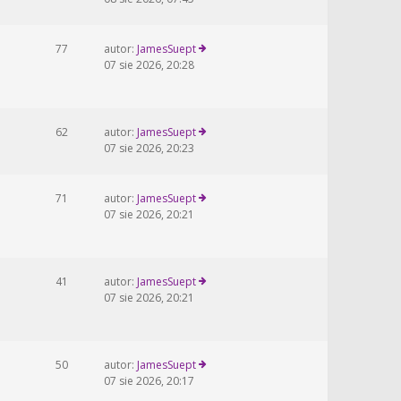
77
autor:
JamesSuept
07 sie 2026, 20:28
62
autor:
JamesSuept
07 sie 2026, 20:23
71
autor:
JamesSuept
07 sie 2026, 20:21
41
autor:
JamesSuept
07 sie 2026, 20:21
50
autor:
JamesSuept
07 sie 2026, 20:17