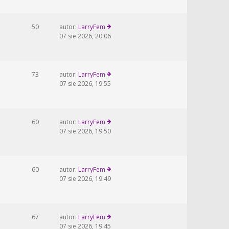
50
autor:
LarryFem
07 sie 2026, 20:06
73
autor:
LarryFem
07 sie 2026, 19:55
60
autor:
LarryFem
07 sie 2026, 19:50
60
autor:
LarryFem
07 sie 2026, 19:49
67
autor:
LarryFem
07 sie 2026, 19:45