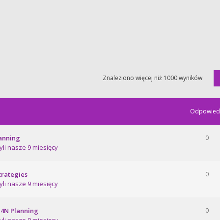
Znaleziono więcej niż 1000 wyników
Odpowied
anning
0
zyli nasze 9 miesięcy
trategies
0
zyli nasze 9 miesięcy
U4N Planning
0