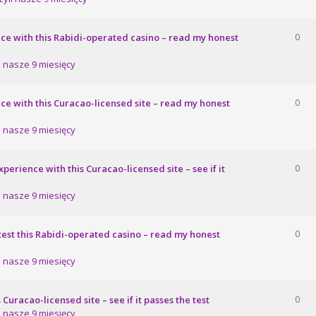
ence with this Rabidi-operated casino – read my honest
0
li nasze 9 miesięcy
nce with this Curacao-licensed site – read my honest
0
li nasze 9 miesięcy
xperience with this Curacao-licensed site – see if it
0
li nasze 9 miesięcy
e test this Rabidi-operated casino – read my honest
0
li nasze 9 miesięcy
s Curacao-licensed site – see if it passes the test
0
li nasze 9 miesięcy