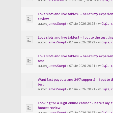
autor:
JackWalker
» 08 sie 2026, 07:45 » w
Ciąża, c
Love slots and live tables? – here's my experi
review
autor:
JamesSuept
» 07 sie 2026, 20:28 » w
Ciąża, 
Love slots and live tables? – I put to the test 
autor:
JamesSuept
» 07 sie 2026, 20:23 » w
Ciąża, 
Love slots and live tables? – here's my experien
test
autor:
JamesSuept
» 07 sie 2026, 20:21 » w
Ciąża, 
Want fast payouts and 24/7 support? – I put to th
test
autor:
JamesSuept
» 07 sie 2026, 20:21 » w
Ciąża, 
Looking for a legit online casino? – here's my 
honest review
autor:
JamesSuept
» 07 sie 2026, 20:17 » w
Ciąża, 