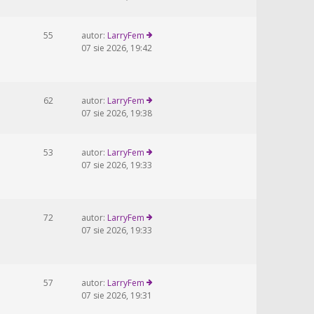
55
autor:
LarryFem
07 sie 2026, 19:42
62
autor:
LarryFem
07 sie 2026, 19:38
53
autor:
LarryFem
07 sie 2026, 19:33
72
autor:
LarryFem
07 sie 2026, 19:33
57
autor:
LarryFem
07 sie 2026, 19:31