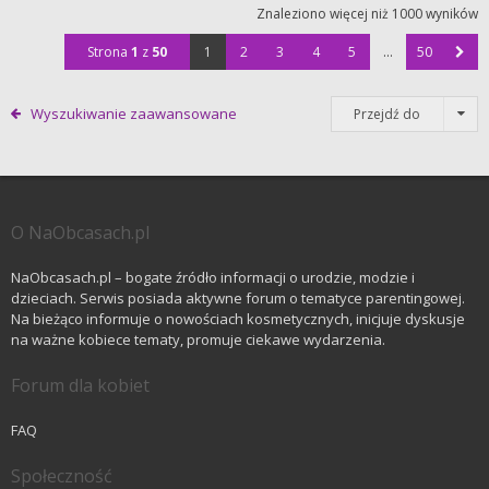
Znaleziono więcej niż 1000 wyników
Strona
1
z
50
1
2
3
4
5
…
50
Wyszukiwanie zaawansowane
Przejdź do
O NaObcasach.pl
NaObcasach.pl – bogate źródło informacji o urodzie, modzie i
dzieciach. Serwis posiada aktywne forum o tematyce parentingowej.
Na bieżąco informuje o nowościach kosmetycznych, inicjuje dyskusje
na ważne kobiece tematy, promuje ciekawe wydarzenia.
Forum dla kobiet
FAQ
Społeczność