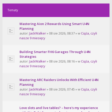
Tematy
Mastering Aion 2 Rewards Using Smart U4N
Planning
autor:
JackWalker
» 08 sie 2026, 08:37 » w
Ciąża, czyli
nasze 9 miesięcy
Building Smarter FH6 Garages Through U4N
Strategies
autor:
JackWalker
» 08 sie 2026, 08:16 » w
Ciąża, czyli
nasze 9 miesięcy
Mastering ARC Raiders Unlocks With Efficient U4N
Planning
autor:
JackWalker
» 08 sie 2026, 07:45 » w
Ciąża, czyli
nasze 9 miesięcy
Love slots and live tables? – here's my experience