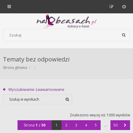
Forum dla kobiet | NaObcasach.pl
Szukaj wg słów kluczowych
Tematy bez odpowiedzi
Strona główna
Wyszukiwanie zaawansowane
Znaleziono więcej niż 1000 wyników
Strona
1
z
50
1
2
3
4
5
…
50