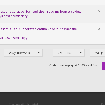
e test this Curacao-licensed site – read my honest review
0
zyli nasze 9 miesięcy
 test this Rabidi-operated casino – see if it passes the
0
zyli nasze 9 miesięcy
Wszystkie wyniki
Czas posta
Maleją
Znaleziono więcej niż 1000 wyników
Forum dla kobiet
Sp