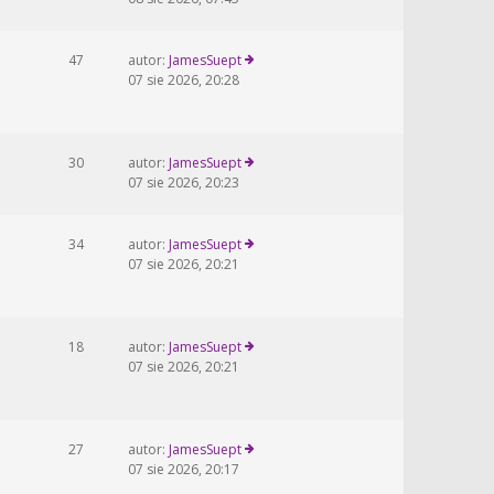
47
autor:
JamesSuept
07 sie 2026, 20:28
30
autor:
JamesSuept
07 sie 2026, 20:23
34
autor:
JamesSuept
07 sie 2026, 20:21
18
autor:
JamesSuept
07 sie 2026, 20:21
27
autor:
JamesSuept
07 sie 2026, 20:17