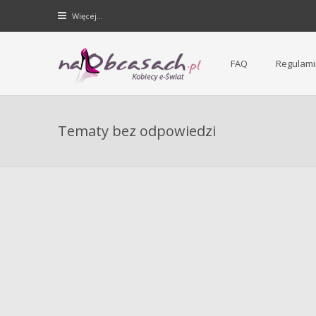
Więcej…
FAQ
Regulami
Forum dla kobiet | NaObcasach.pl
Tematy bez odpowiedzi