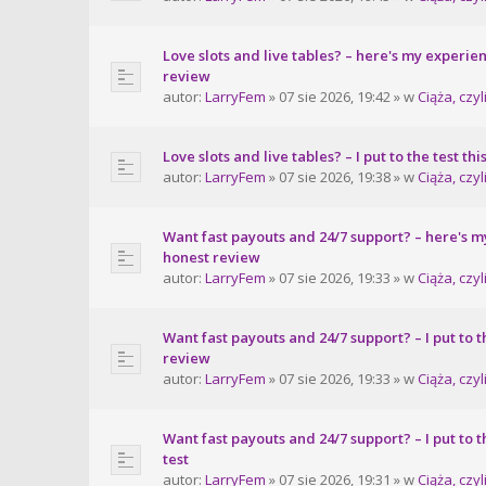
Love slots and live tables? – here's my experie
review
autor:
LarryFem
» 07 sie 2026, 19:42 » w
Ciąża, czy
Love slots and live tables? – I put to the test thi
autor:
LarryFem
» 07 sie 2026, 19:38 » w
Ciąża, czy
Want fast payouts and 24/7 support? – here's m
honest review
autor:
LarryFem
» 07 sie 2026, 19:33 » w
Ciąża, czy
Want fast payouts and 24/7 support? – I put to 
review
autor:
LarryFem
» 07 sie 2026, 19:33 » w
Ciąża, czy
Want fast payouts and 24/7 support? – I put to th
test
autor:
LarryFem
» 07 sie 2026, 19:31 » w
Ciąża, czy