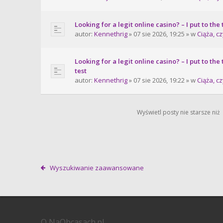
Looking for a legit online casino? – I put to th
autor:
Kennethrig
» 07 sie 2026, 19:25 » w
Ciąża, c
Looking for a legit online casino? – I put to the
test
autor:
Kennethrig
» 07 sie 2026, 19:22 » w
Ciąża, c
Wyświetl posty nie starsze niż
Wyszukiwanie zaawansowane
O NaObcasach.pl