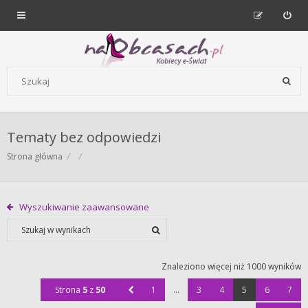
Forum dla kobiet | NaObcasach.pl
Szukaj wg słów kluczowych
Tematy bez odpowiedzi
Strona główna
Wyszukiwanie zaawansowane
Znaleziono więcej niż 1000 wyników
Strona
5
z
50
1
…
3
4
5
6
7