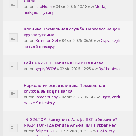
Guide
autor:
LapHoan
» 04 sie 2026, 10:18 » w
Moda,
makijaż i fryzury
Клиника Похмельная служба. Нарколог на дом
круглосуточно
autor:
BrandonGet
» 04 sie 2026, 06:50 » w
Ciąża, czyli
nasze 9 miesięcy
Сайт UA25.TOP Купить КОКАИН в Киеве
autor:
gepiy98926
» 02 sie 2026, 12:25 » w
Być kobietą
Наркологическая клиника Похмельная
служба. Вывод из запоя
autor:
Jameshussy
» 02 sie 2026, 06:34 » w
Ciąża, czyli
nasze 9 miesięcy
-NiG24.TOP- Как купить Альфа ПВП в Украине? -
NiG24.TOP- Где купить Альфа ПВП в Украине?
autor:
folipe1621
» 01 sie 2026, 10:53 » w
Ciąża, czyli