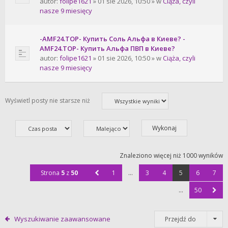
autor:
folipe1621
» 01 sie 2026, 10:50 » w
Ciąża, czyli
nasze 9 miesięcy
-AMF24.TOP- Купить Соль Альфа в Киеве? -
AMF24.TOP- Купить Альфа ПВП в Киеве?
autor:
folipe1621
» 01 sie 2026, 10:50 » w
Ciąża, czyli
nasze 9 miesięcy
Wyświetl posty nie starsze niż
Znaleziono więcej niż 1000 wyników
Strona
5
z
50
1
…
3
4
5
6
7
…
50
Wyszukiwanie zaawansowane
Przejdź do