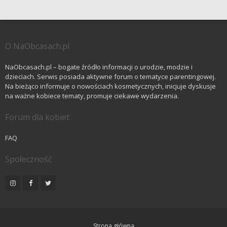
O NaObcasach.pl
NaObcasach.pl – bogate źródło informacji o urodzie, modzie i
dzieciach. Serwis posiada aktywne forum o tematyce parentingowej.
Na bieżąco informuje o nowościach kosmetycznych, inicjuje dyskusje
na ważne kobiece tematy, promuje ciekawe wydarzenia.
Forum dla kobiet
FAQ
Społeczność
Strona główna