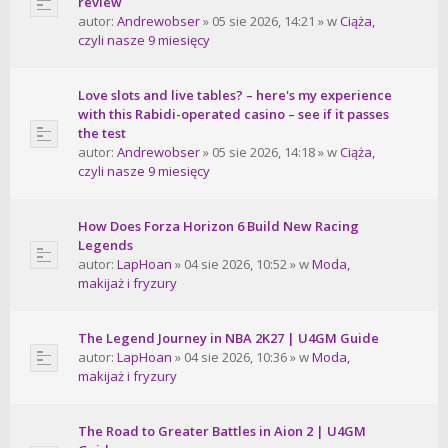
review
autor:
Andrewobser
» 05 sie 2026, 14:21 » w
Ciąża,
czyli nasze 9 miesięcy
Love slots and live tables? – here's my experience
with this Rabidi-operated casino – see if it passes
the test
autor:
Andrewobser
» 05 sie 2026, 14:18 » w
Ciąża,
czyli nasze 9 miesięcy
How Does Forza Horizon 6 Build New Racing
Legends
autor:
LapHoan
» 04 sie 2026, 10:52 » w
Moda,
makijaż i fryzury
The Legend Journey in NBA 2K27 | U4GM Guide
autor:
LapHoan
» 04 sie 2026, 10:36 » w
Moda,
makijaż i fryzury
The Road to Greater Battles in Aion 2 | U4GM