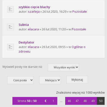
szybkie cięcie blachy
autor:
szarleja
» 26 lut 2020, 16:29 » w
Pozostałe
Suknia
autor:
elacara
» 26 lut 2020, 11:20 » w
Pozostałe
Destylator
autor:
elacara
» 26 lut 2020, 09:55 » w
Ogólnie o
zdrowiu
Wyświetl posty nie starsze niż
Znaleziono więcej niż 1000 wyników
Strona
50
z
50
1
…
46
47
48
49
50