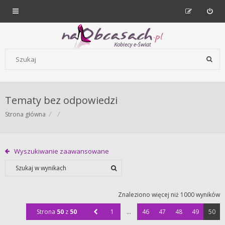
Forum dla kobiet | NaObcasach.pl
Szukaj wg słów kluczowych
Tematy bez odpowiedzi
Strona główna
Wyszukiwanie zaawansowane
Znaleziono więcej niż 1000 wyników
Strona
50
z
50
1
…
46
47
48
49
50