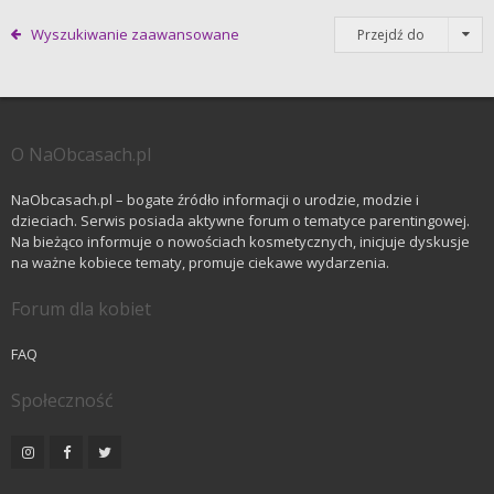
Wyszukiwanie zaawansowane
Przejdź do
O NaObcasach.pl
NaObcasach.pl – bogate źródło informacji o urodzie, modzie i
dzieciach. Serwis posiada aktywne forum o tematyce parentingowej.
Na bieżąco informuje o nowościach kosmetycznych, inicjuje dyskusje
na ważne kobiece tematy, promuje ciekawe wydarzenia.
Forum dla kobiet
FAQ
Społeczność