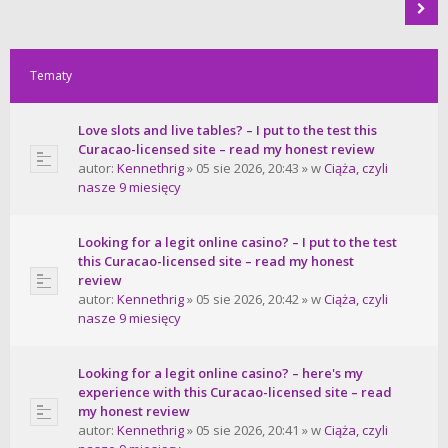
Tematy
Love slots and live tables? – I put to the test this
Curacao-licensed site – read my honest review
autor:
Kennethrig
» 05 sie 2026, 20:43 » w
Ciąża, czyli
nasze 9 miesięcy
Looking for a legit online casino? – I put to the test
this Curacao-licensed site – read my honest
review
autor:
Kennethrig
» 05 sie 2026, 20:42 » w
Ciąża, czyli
nasze 9 miesięcy
Looking for a legit online casino? – here's my
experience with this Curacao-licensed site – read
my honest review
autor:
Kennethrig
» 05 sie 2026, 20:41 » w
Ciąża, czyli