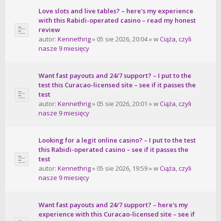
Love slots and live tables? – here's my experience
with this Rabidi-operated casino – read my honest
review
autor:
Kennethrig
» 05 sie 2026, 20:04 » w
Ciąża, czyli
nasze 9 miesięcy
Want fast payouts and 24/7 support? – I put to the
test this Curacao-licensed site – see if it passes the
test
autor:
Kennethrig
» 05 sie 2026, 20:01 » w
Ciąża, czyli
nasze 9 miesięcy
Looking for a legit online casino? – I put to the test
this Rabidi-operated casino – see if it passes the
test
autor:
Kennethrig
» 05 sie 2026, 19:59 » w
Ciąża, czyli
nasze 9 miesięcy
Want fast payouts and 24/7 support? – here's my
experience with this Curacao-licensed site – see if