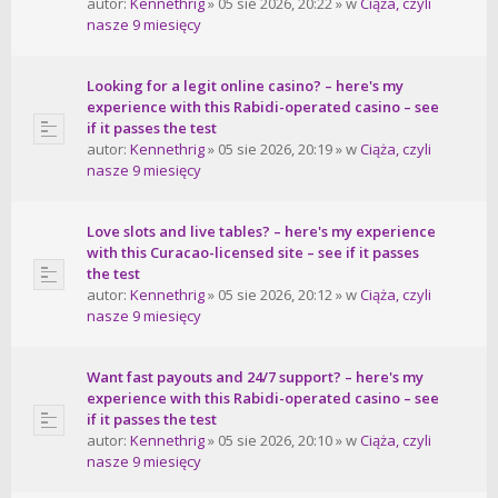
autor:
Kennethrig
» 05 sie 2026, 20:22 » w
Ciąża, czyli
nasze 9 miesięcy
Looking for a legit online casino? – here's my
experience with this Rabidi-operated casino – see
if it passes the test
autor:
Kennethrig
» 05 sie 2026, 20:19 » w
Ciąża, czyli
nasze 9 miesięcy
Love slots and live tables? – here's my experience
with this Curacao-licensed site – see if it passes
the test
autor:
Kennethrig
» 05 sie 2026, 20:12 » w
Ciąża, czyli
nasze 9 miesięcy
Want fast payouts and 24/7 support? – here's my
experience with this Rabidi-operated casino – see
if it passes the test
autor:
Kennethrig
» 05 sie 2026, 20:10 » w
Ciąża, czyli
nasze 9 miesięcy