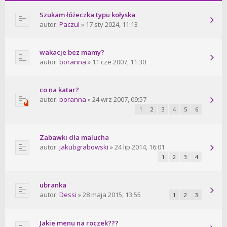
Szukam łóżeczka typu kołyska
autor:
Paczul
» 17 sty 2024, 11:13
wakacje bez mamy?
autor:
boranna
» 11 cze 2007, 11:30
co na katar?
autor:
boranna
» 24 wrz 2007, 09:57
1
2
3
4
5
6
Zabawki dla malucha
autor:
jakubgrabowski
» 24 lip 2014, 16:01
1
2
3
4
ubranka
autor:
Dessi
» 28 maja 2015, 13:55
1
2
3
Jakie menu na roczek???