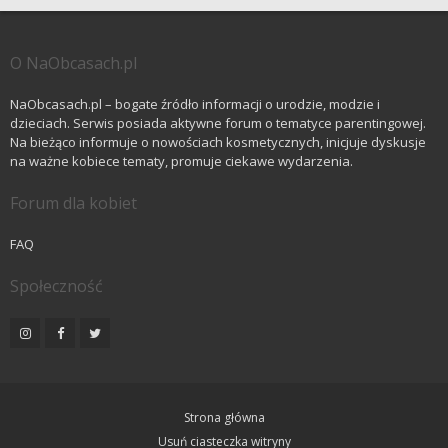
O NaObcasach.pl
NaObcasach.pl – bogate źródło informacji o urodzie, modzie i
dzieciach. Serwis posiada aktywne forum o tematyce parentingowej.
Na bieżąco informuje o nowościach kosmetycznych, inicjuje dyskusje
na ważne kobiece tematy, promuje ciekawe wydarzenia.
Forum dla kobiet
FAQ
Społeczność
Strona główna
Usuń ciasteczka witryny