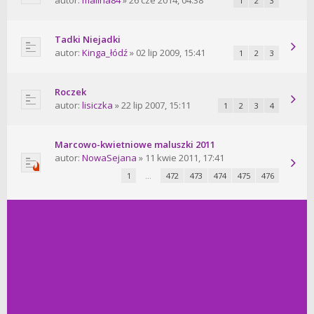
autor:
malina84
» 26 cze 2014, 04:38
1
2
3
Tadki Niejadki
autor:
Kinga_łódź
» 02 lip 2009, 15:41
1
2
3
Roczek
autor:
lisiczka
» 22 lip 2007, 15:11
1
2
3
4
Marcowo-kwietniowe maluszki 2011
autor:
NowaSejana
» 11 kwie 2011, 17:41
1
…
472
473
474
475
476