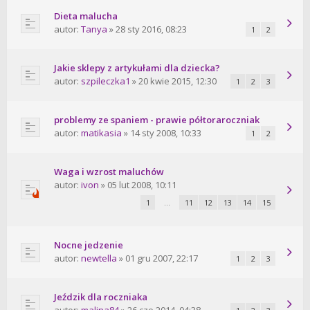
Dieta malucha
autor:
Tanya
» 28 sty 2016, 08:23
1
2
Jakie sklepy z artykułami dla dziecka?
autor:
szpileczka1
» 20 kwie 2015, 12:30
1
2
3
problemy ze spaniem - prawie półtoraroczniak
autor:
matikasia
» 14 sty 2008, 10:33
1
2
Waga i wzrost maluchów
autor:
ivon
» 05 lut 2008, 10:11
1
…
11
12
13
14
15
Nocne jedzenie
autor:
newtella
» 01 gru 2007, 22:17
1
2
3
Jeździk dla roczniaka