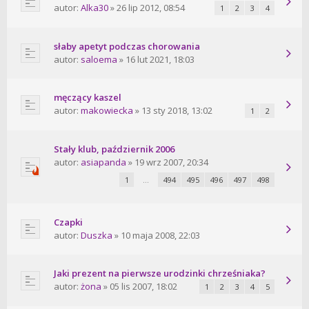
autor:
Alka30
» 26 lip 2012, 08:54
1
2
3
4
słaby apetyt podczas chorowania
autor:
saloema
» 16 lut 2021, 18:03
męczący kaszel
autor:
makowiecka
» 13 sty 2018, 13:02
1
2
Stały klub, październik 2006
autor:
asiapanda
» 19 wrz 2007, 20:34
1
…
494
495
496
497
498
Czapki
autor:
Duszka
» 10 maja 2008, 22:03
Jaki prezent na pierwsze urodzinki chrześniaka?
autor:
żona
» 05 lis 2007, 18:02
1
2
3
4
5