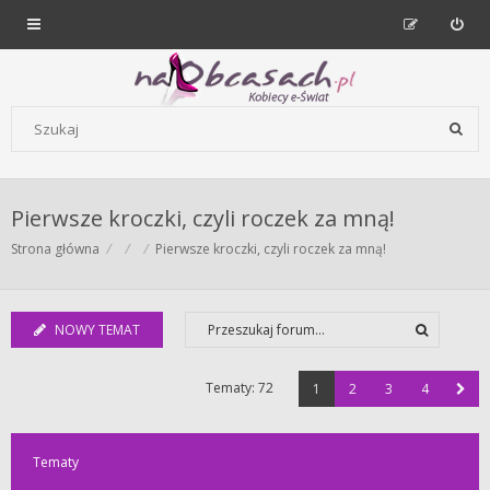
Forum dla kobiet | NaObcasach.pl
Szukaj wg słów kluczowych
Pierwsze kroczki, czyli roczek za mną!
Strona główna
Pierwsze kroczki, czyli roczek za mną!
NOWY TEMAT
Tematy: 72
1
2
3
4
Tematy