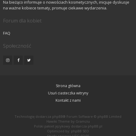
Na bieżąco informuje o nowościach kosmetycznych, inicjuje dyskusje
na ważne kobiece tematy, promuje ciekawe wydarzenia.
Forum dla kobiet
FAQ
Społeczność
Strona główna
Usuń ciasteczka witryny
Kontakt z nami
Technologię dostarcza
phpBB
® Forum Software © phpBB Limited
Hawiki Theme by
Gramziu
Polski pakiet językowy dostarcza
phpBB.pl
Optimized by:
phpBB SEO
Strefa czasowa
UTC+02:00