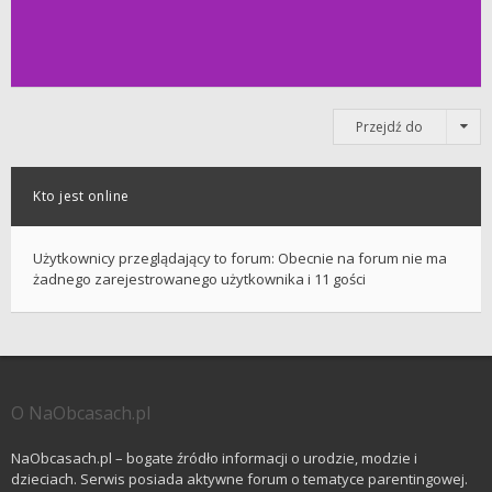
Przejdź do
Kto jest online
Użytkownicy przeglądający to forum: Obecnie na forum nie ma
żadnego zarejestrowanego użytkownika i 11 gości
O NaObcasach.pl
NaObcasach.pl – bogate źródło informacji o urodzie, modzie i
dzieciach. Serwis posiada aktywne forum o tematyce parentingowej.